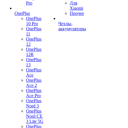
Pro
Для
Xiaomi
OnePlus
Прочее
OnePlus
10 Pro
Чехлы-
OnePlus
аккумуляторы
11
OnePlus
12
OnePlus
12R
OnePlus
13
OnePlus
Ace
OnePlus
Ace 2
OnePlus
Ace Pro
OnePlus
Nord 3
OnePlus
Nord CE
3 Lite 5G
OnePlus