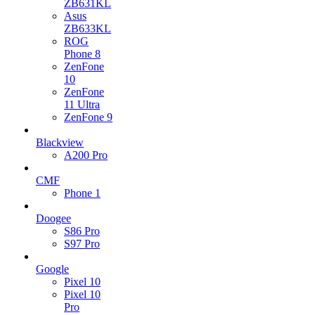
ZB631KL
Asus
ZB633KL
ROG
Phone 8
ZenFone
10
ZenFone
11 Ultra
ZenFone 9
Blackview
A200 Pro
CMF
Phone 1
Doogee
S86 Pro
S97 Pro
Google
Pixel 10
Pixel 10
Pro