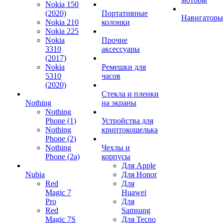
Nokia 150
(2020)
Портативные
Навигаторы
Nokia 210
колонки
Nokia 225
Nokia
Прочие
3310
аксессуары
(2017)
Nokia
Ремешки для
5310
часов
(2020)
Стекла и пленки
Nothing
на экраны
Nothing
Phone (1)
Устройства для
Nothing
криптокошелька
Phone (2)
Nothing
Чехлы и
Phone (2a)
корпусы
Для Apple
Nubia
Для Honor
Red
Для
Magic 7
Huawei
Pro
Для
Red
Samsung
Magic 7S
Для Tecno