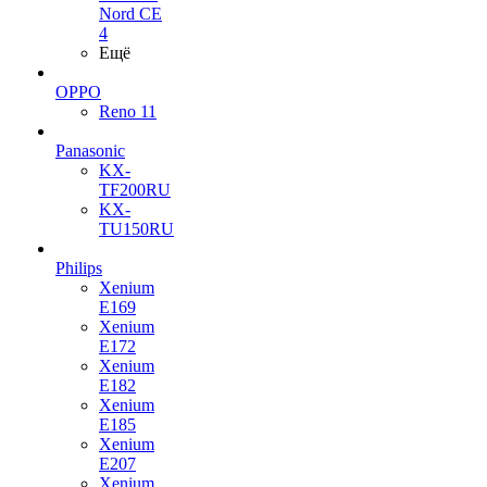
Nord CE
4
Ещё
OPPO
Reno 11
Panasonic
KX-
TF200RU
KX-
TU150RU
Philips
Xenium
E169
Xenium
E172
Xenium
E182
Xenium
E185
Xenium
E207
Xenium