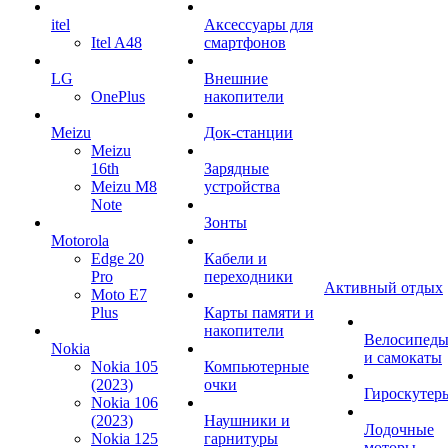
itel
Аксессуары для
Itel A48
смартфонов
LG
Внешние
OnePlus
накопители
Meizu
Док-станции
Meizu
16th
Зарядные
Meizu M8
устройства
Note
Зонты
Motorola
Edge 20
Кабели и
Pro
переходники
Активный отдых
Moto E7
Plus
Карты памяти и
накопители
Велосипед
Nokia
и самокаты
Nokia 105
Компьютерные
(2023)
очки
Гироскутер
Nokia 106
(2023)
Наушники и
Лодочные
Nokia 125
гарнитуры
моторы