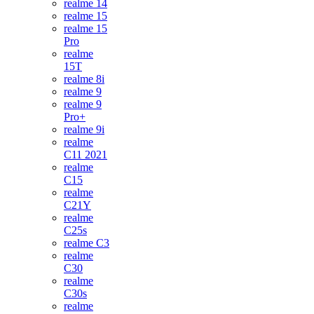
realme 14
realme 15
realme 15
Pro
realme
15T
realme 8i
realme 9
realme 9
Pro+
realme 9i
realme
C11 2021
realme
C15
realme
C21Y
realme
C25s
realme C3
realme
C30
realme
C30s
realme