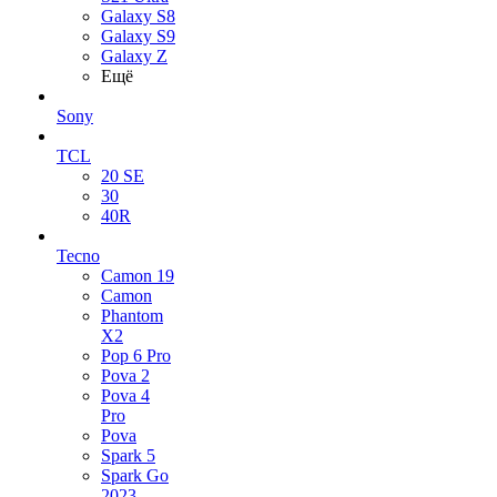
Galaxy S8
Galaxy S9
Galaxy Z
Ещё
Sony
TCL
20 SE
30
40R
Tecno
Camon 19
Camon
Phantom
X2
Pop 6 Pro
Pova 2
Pova 4
Pro
Pova
Spark 5
Spark Go
2023