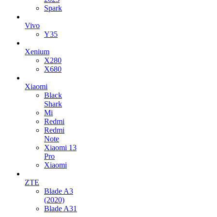
Spark
Vivo
Y35
Xenium
X280
X680
Xiaomi
Black
Shark
Mi
Redmi
Redmi
Note
Xiaomi 13
Pro
Xiaomi
ZTE
Blade A3
(2020)
Blade A31