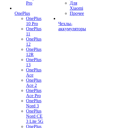
Pro
Для
Xiaomi
OnePlus
Прочее
OnePlus
10 Pro
Чехлы-
OnePlus
аккумуляторы
11
OnePlus
12
OnePlus
12R
OnePlus
13
OnePlus
Ace
OnePlus
Ace 2
OnePlus
Ace Pro
OnePlus
Nord 3
OnePlus
Nord CE
3 Lite 5G
OnePlus