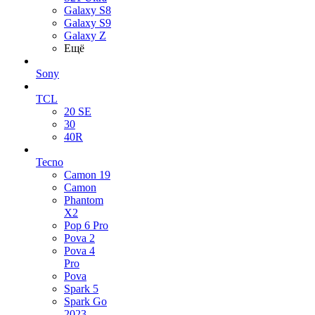
Galaxy S8
Galaxy S9
Galaxy Z
Ещё
Sony
TCL
20 SE
30
40R
Tecno
Camon 19
Camon
Phantom
X2
Pop 6 Pro
Pova 2
Pova 4
Pro
Pova
Spark 5
Spark Go
2023