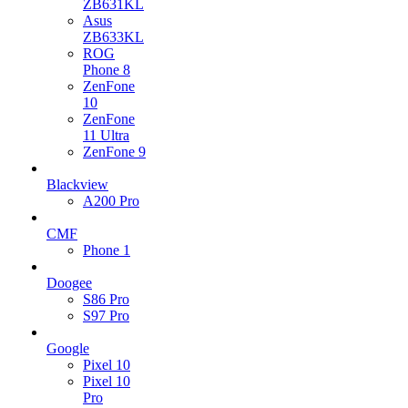
ZB631KL
Asus
ZB633KL
ROG
Phone 8
ZenFone
10
ZenFone
11 Ultra
ZenFone 9
Blackview
A200 Pro
CMF
Phone 1
Doogee
S86 Pro
S97 Pro
Google
Pixel 10
Pixel 10
Pro