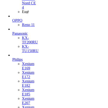
Nord CE
4
Ещё
OPPO
Reno 11
Panasonic
KX-
TF200RU
KX-
TU150RU
Philips
Xenium
E169
Xenium
E172
Xenium
E182
Xenium
E185
Xenium
E207
Xenium