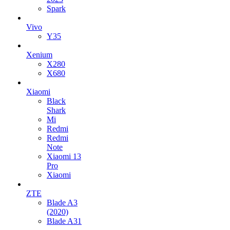
Spark
Vivo
Y35
Xenium
X280
X680
Xiaomi
Black
Shark
Mi
Redmi
Redmi
Note
Xiaomi 13
Pro
Xiaomi
ZTE
Blade A3
(2020)
Blade A31