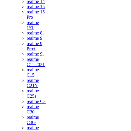
realme 14
realme 15
realme 15
Pro
realme
15T
realme 8i
realme 9
realme 9
Pro+
realme 9i
realme
C11 2021
realme
C15
realme
C21Y
realme
C25s
realme C3
realme
C30
realme
C30s
realme