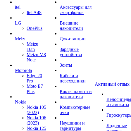
itel
Аксессуары для
Itel A48
смартфонов
LG
Внешние
OnePlus
накопители
Meizu
Док-станции
Meizu
16th
Зарядные
Meizu M8
устройства
Note
Зонты
Motorola
Edge 20
Кабели и
Pro
переходники
Активный отдых
Moto E7
Plus
Карты памяти и
накопители
Велосипед
Nokia
и самокаты
Nokia 105
Компьютерные
(2023)
очки
Гироскутер
Nokia 106
(2023)
Наушники и
Лодочные
Nokia 125
гарнитуры
моторы