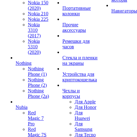
Nokia 150
(2020)
Портативные
Навигаторы
Nokia 210
колонки
Nokia 225
Nokia
Прочие
3310
аксессуары
(2017)
Nokia
Ремешки для
5310
часов
(2020)
Стекла и пленки
Nothing
на экраны
Nothing
Phone (1)
Устройства для
Nothing
криптокошелька
Phone (2)
Nothing
Чехлы и
Phone (2a)
корпусы
Для Apple
Nubia
Для Honor
Red
Для
Magic 7
Huawei
Pro
Для
Red
Samsung
Magic 7S
Для Tecno