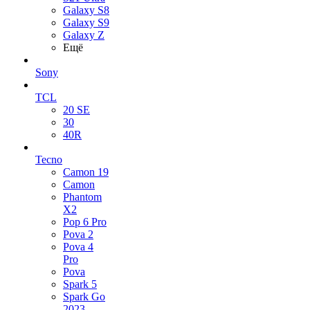
Galaxy S8
Galaxy S9
Galaxy Z
Ещё
Sony
TCL
20 SE
30
40R
Tecno
Camon 19
Camon
Phantom
X2
Pop 6 Pro
Pova 2
Pova 4
Pro
Pova
Spark 5
Spark Go
2023