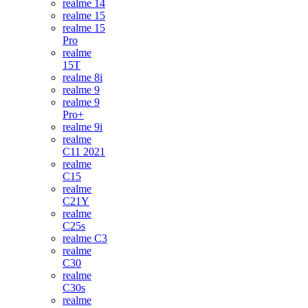
realme 14
realme 15
realme 15
Pro
realme
15T
realme 8i
realme 9
realme 9
Pro+
realme 9i
realme
C11 2021
realme
C15
realme
C21Y
realme
C25s
realme C3
realme
C30
realme
C30s
realme