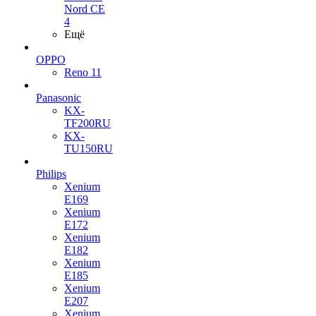
Nord CE
4
Ещё
OPPO
Reno 11
Panasonic
KX-
TF200RU
KX-
TU150RU
Philips
Xenium
E169
Xenium
E172
Xenium
E182
Xenium
E185
Xenium
E207
Xenium