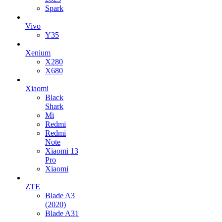
Spark
Vivo
Y35
Xenium
X280
X680
Xiaomi
Black
Shark
Mi
Redmi
Redmi
Note
Xiaomi 13
Pro
Xiaomi
ZTE
Blade A3
(2020)
Blade A31