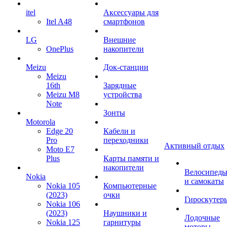
itel
Аксессуары для
Itel A48
смартфонов
LG
Внешние
OnePlus
накопители
Meizu
Док-станции
Meizu
16th
Зарядные
Meizu M8
устройства
Note
Зонты
Motorola
Edge 20
Кабели и
Pro
переходники
Активный отдых
Moto E7
Plus
Карты памяти и
накопители
Велосипед
Nokia
и самокаты
Nokia 105
Компьютерные
(2023)
очки
Гироскутер
Nokia 106
(2023)
Наушники и
Лодочные
Nokia 125
гарнитуры
моторы