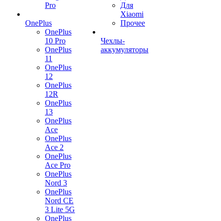
Pro
Для
Xiaomi
OnePlus
Прочее
OnePlus
10 Pro
Чехлы-
OnePlus
аккумуляторы
11
OnePlus
12
OnePlus
12R
OnePlus
13
OnePlus
Ace
OnePlus
Ace 2
OnePlus
Ace Pro
OnePlus
Nord 3
OnePlus
Nord CE
3 Lite 5G
OnePlus