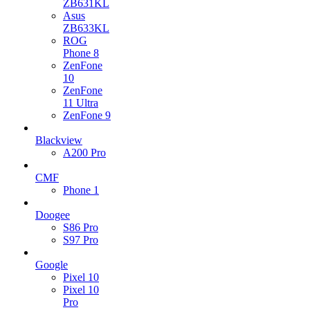
ZB631KL
Asus
ZB633KL
ROG
Phone 8
ZenFone
10
ZenFone
11 Ultra
ZenFone 9
Blackview
A200 Pro
CMF
Phone 1
Doogee
S86 Pro
S97 Pro
Google
Pixel 10
Pixel 10
Pro