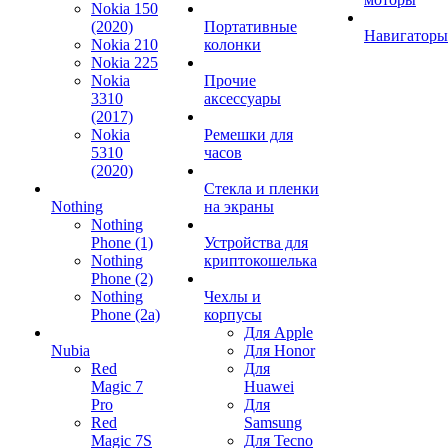
Nokia 150
(2020)
Портативные
Навигаторы
Nokia 210
колонки
Nokia 225
Nokia
Прочие
3310
аксессуары
(2017)
Nokia
Ремешки для
5310
часов
(2020)
Стекла и пленки
Nothing
на экраны
Nothing
Phone (1)
Устройства для
Nothing
криптокошелька
Phone (2)
Nothing
Чехлы и
Phone (2a)
корпусы
Для Apple
Nubia
Для Honor
Red
Для
Magic 7
Huawei
Pro
Для
Red
Samsung
Magic 7S
Для Tecno