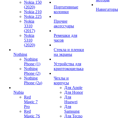
Nokia 150
(2020)
Портативные
Навигаторы
Nokia 210
колонки
Nokia 225
Nokia
Прочие
3310
аксессуары
(2017)
Nokia
Ремешки для
5310
часов
(2020)
Стекла и пленки
Nothing
на экраны
Nothing
Phone (1)
Устройства для
Nothing
криптокошелька
Phone (2)
Nothing
Чехлы и
Phone (2a)
корпусы
Для Apple
Nubia
Для Honor
Red
Для
Magic 7
Huawei
Pro
Для
Red
Samsung
Magic 7S
Для Tecno