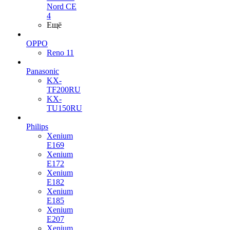
Nord CE
4
Ещё
OPPO
Reno 11
Panasonic
KX-
TF200RU
KX-
TU150RU
Philips
Xenium
E169
Xenium
E172
Xenium
E182
Xenium
E185
Xenium
E207
Xenium