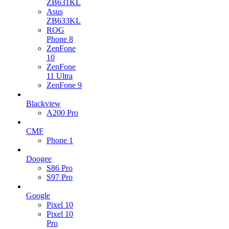
ZB631KL
Asus
ZB633KL
ROG
Phone 8
ZenFone
10
ZenFone
11 Ultra
ZenFone 9
Blackview
A200 Pro
CMF
Phone 1
Doogee
S86 Pro
S97 Pro
Google
Pixel 10
Pixel 10
Pro