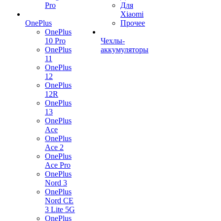
Pro
Для
Xiaomi
OnePlus
Прочее
OnePlus
10 Pro
Чехлы-
OnePlus
аккумуляторы
11
OnePlus
12
OnePlus
12R
OnePlus
13
OnePlus
Ace
OnePlus
Ace 2
OnePlus
Ace Pro
OnePlus
Nord 3
OnePlus
Nord CE
3 Lite 5G
OnePlus