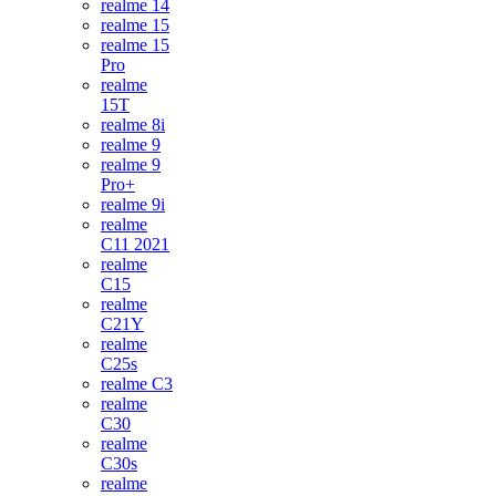
realme 14
realme 15
realme 15
Pro
realme
15T
realme 8i
realme 9
realme 9
Pro+
realme 9i
realme
C11 2021
realme
C15
realme
C21Y
realme
C25s
realme C3
realme
C30
realme
C30s
realme