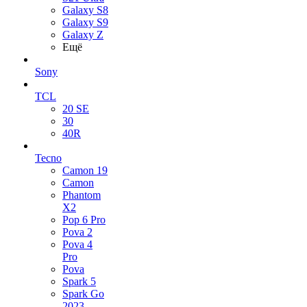
Galaxy S8
Galaxy S9
Galaxy Z
Ещё
Sony
TCL
20 SE
30
40R
Tecno
Camon 19
Camon
Phantom
X2
Pop 6 Pro
Pova 2
Pova 4
Pro
Pova
Spark 5
Spark Go
2023