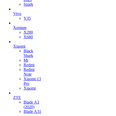
Spark
Vivo
Y35
Xenium
X280
X680
Xiaomi
Black
Shark
Mi
Redmi
Redmi
Note
Xiaomi 13
Pro
Xiaomi
ZTE
Blade A3
(2020)
Blade A31