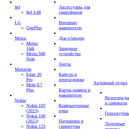
itel
Аксессуары для
Itel A48
смартфонов
LG
Внешние
OnePlus
накопители
Meizu
Док-станции
Meizu
16th
Зарядные
Meizu M8
устройства
Note
Зонты
Motorola
Edge 20
Кабели и
Pro
переходники
Активный отдых
Moto E7
Plus
Карты памяти и
накопители
Велосипед
Nokia
и самокаты
Nokia 105
Компьютерные
(2023)
очки
Гироскутер
Nokia 106
(2023)
Наушники и
Лодочные
Nokia 125
гарнитуры
моторы