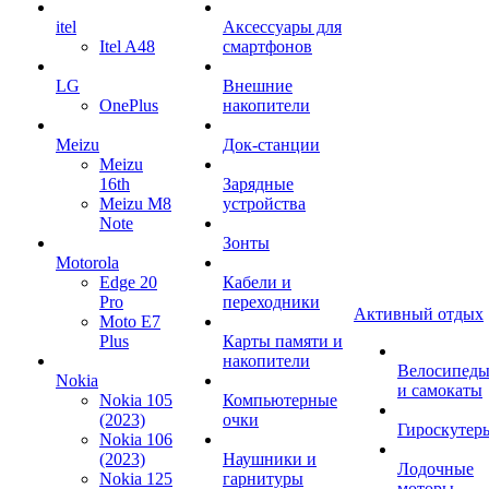
itel
Аксессуары для
Itel A48
смартфонов
LG
Внешние
OnePlus
накопители
Meizu
Док-станции
Meizu
16th
Зарядные
Meizu M8
устройства
Note
Зонты
Motorola
Edge 20
Кабели и
Pro
переходники
Активный отдых
Moto E7
Plus
Карты памяти и
накопители
Велосипед
Nokia
и самокаты
Nokia 105
Компьютерные
(2023)
очки
Гироскутер
Nokia 106
(2023)
Наушники и
Лодочные
Nokia 125
гарнитуры
моторы