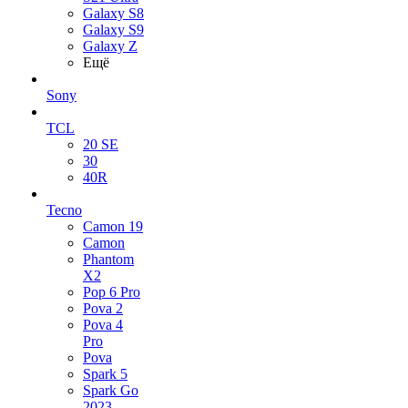
Galaxy S8
Galaxy S9
Galaxy Z
Ещё
Sony
TCL
20 SE
30
40R
Tecno
Camon 19
Camon
Phantom
X2
Pop 6 Pro
Pova 2
Pova 4
Pro
Pova
Spark 5
Spark Go
2023