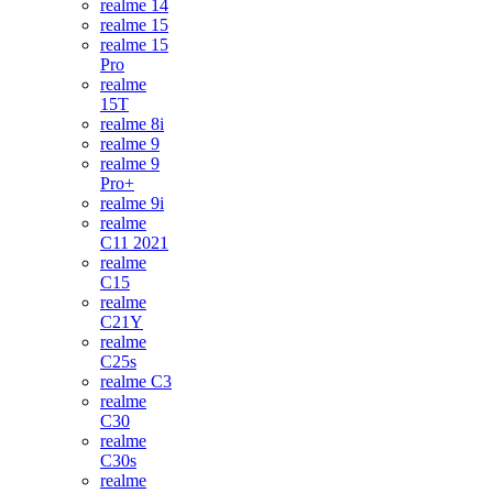
realme 14
realme 15
realme 15
Pro
realme
15T
realme 8i
realme 9
realme 9
Pro+
realme 9i
realme
C11 2021
realme
C15
realme
C21Y
realme
C25s
realme C3
realme
C30
realme
C30s
realme