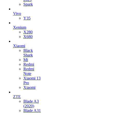
Spark
Vivo
Y35
Xenium
X280
X680
Xiaomi
Black
Shark
Mi
Redmi
Redmi
Note
Xiaomi 13
Pro
Xiaomi
ZTE
Blade A3
(2020)
Blade A31