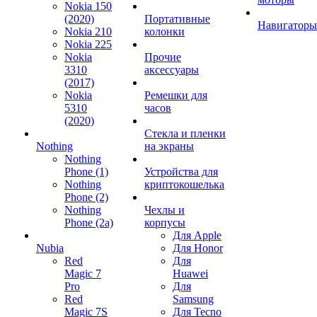
Nokia 150
(2020)
Портативные
Навигаторы
Nokia 210
колонки
Nokia 225
Nokia
Прочие
3310
аксессуары
(2017)
Nokia
Ремешки для
5310
часов
(2020)
Стекла и пленки
Nothing
на экраны
Nothing
Phone (1)
Устройства для
Nothing
криптокошелька
Phone (2)
Nothing
Чехлы и
Phone (2a)
корпусы
Для Apple
Nubia
Для Honor
Red
Для
Magic 7
Huawei
Pro
Для
Red
Samsung
Magic 7S
Для Tecno