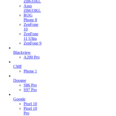
ZB631KL
Asus
ZB633KL
ROG
Phone 8
ZenFone
10
ZenFone
11 Ultra
ZenFone 9
Blackview
A200 Pro
CMF
Phone 1
Doogee
S86 Pro
S97 Pro
Google
Pixel 10
Pixel 10
Pro