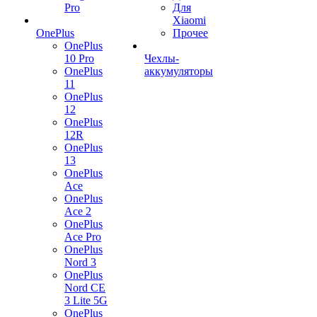
Pro
Для
Xiaomi
OnePlus
Прочее
OnePlus
10 Pro
Чехлы-
OnePlus
аккумуляторы
11
OnePlus
12
OnePlus
12R
OnePlus
13
OnePlus
Ace
OnePlus
Ace 2
OnePlus
Ace Pro
OnePlus
Nord 3
OnePlus
Nord CE
3 Lite 5G
OnePlus