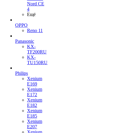
Nord CE
4
Ещё
OPPO
Reno 11
Panasonic
KX-
TF200RU
KX-
TU150RU
Philips
Xenium
E169
Xenium
E172
Xenium
E182
Xenium
E185
Xenium
E207
Xenium