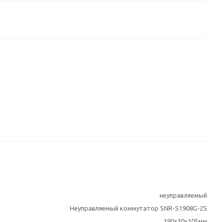
неуправляемый
Неуправляемый коммутатор SNR-S1908G-2S
190x30x105мм