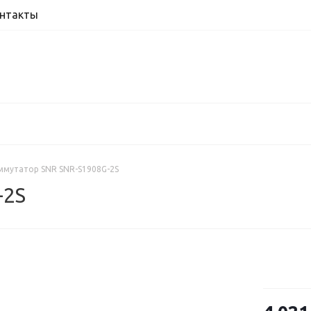
нтакты
ммутатор SNR SNR-S1908G-2S
-2S