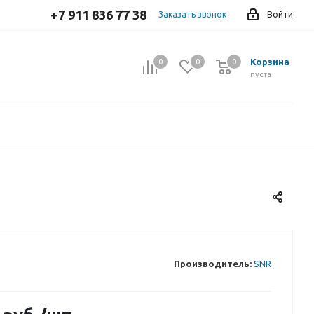
+7 911 836 77 38
Заказать звонок
Войти
Корзина
0
0
0
0
пуста
Производитель:
SNR