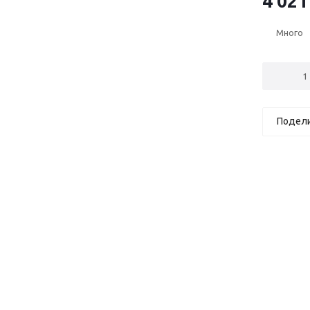
4 021
Много
Подел