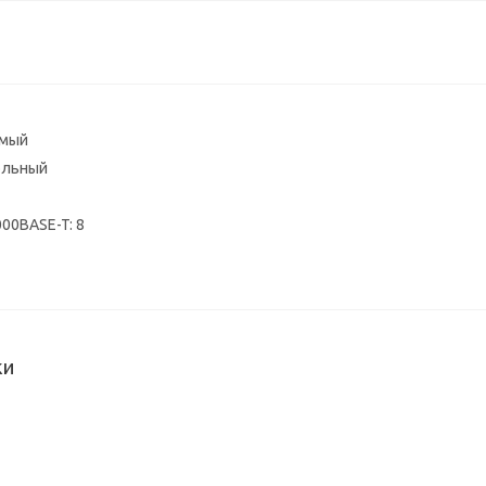
емый
ольный
00BASE-T: 8
ки