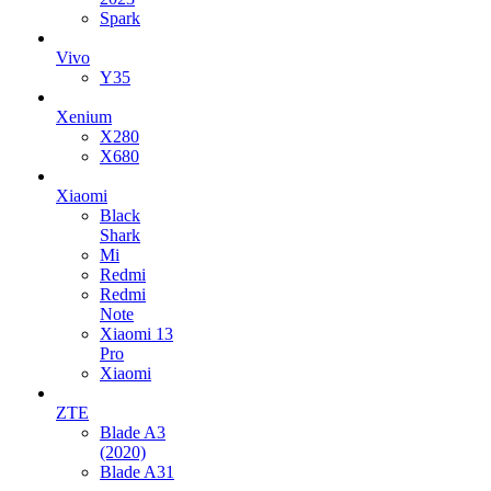
Spark
Vivo
Y35
Xenium
X280
X680
Xiaomi
Black
Shark
Mi
Redmi
Redmi
Note
Xiaomi 13
Pro
Xiaomi
ZTE
Blade A3
(2020)
Blade A31