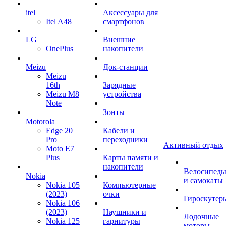
itel
Аксессуары для
Itel A48
смартфонов
LG
Внешние
OnePlus
накопители
Meizu
Док-станции
Meizu
16th
Зарядные
Meizu M8
устройства
Note
Зонты
Motorola
Edge 20
Кабели и
Pro
переходники
Активный отдых
Moto E7
Plus
Карты памяти и
накопители
Велосипед
Nokia
и самокаты
Nokia 105
Компьютерные
(2023)
очки
Гироскутер
Nokia 106
(2023)
Наушники и
Лодочные
Nokia 125
гарнитуры
моторы