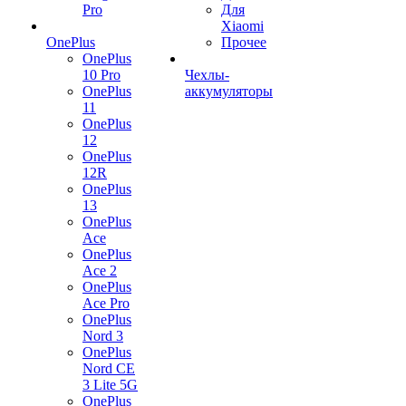
Pro
Для
Xiaomi
OnePlus
Прочее
OnePlus
10 Pro
Чехлы-
OnePlus
аккумуляторы
11
OnePlus
12
OnePlus
12R
OnePlus
13
OnePlus
Ace
OnePlus
Ace 2
OnePlus
Ace Pro
OnePlus
Nord 3
OnePlus
Nord CE
3 Lite 5G
OnePlus