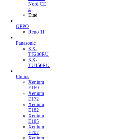
Nord CE
4
Ещё
OPPO
Reno 11
Panasonic
KX-
TF200RU
KX-
TU150RU
Philips
Xenium
E169
Xenium
E172
Xenium
E182
Xenium
E185
Xenium
E207
Xenium