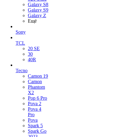
Galaxy S8
Galaxy S9
Galaxy Z
Ещё
Sony
TCL
20 SE
30
40R
Tecno
Camon 19
Camon
Phantom
X2
Pop 6 Pro
Pova 2
Pova 4
Pro
Pova
Spark 5
Spark Go
2023