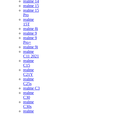
realme 14
realme 15
realme 15
Pro
realme
15T
realme 8i
realme 9
realme 9
Pro+
realme 9i
realme
C11 2021
realme
C15
realme
C21Y
realme
C25s
realme C3
realme
C30
realme
C30s
realme