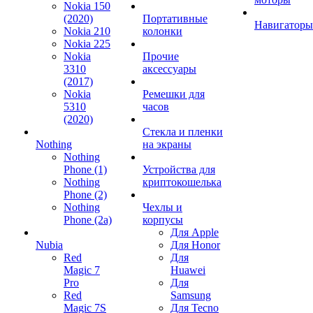
Nokia 150
(2020)
Портативные
Навигаторы
Nokia 210
колонки
Nokia 225
Nokia
Прочие
3310
аксессуары
(2017)
Nokia
Ремешки для
5310
часов
(2020)
Стекла и пленки
Nothing
на экраны
Nothing
Phone (1)
Устройства для
Nothing
криптокошелька
Phone (2)
Nothing
Чехлы и
Phone (2a)
корпусы
Для Apple
Nubia
Для Honor
Red
Для
Magic 7
Huawei
Pro
Для
Red
Samsung
Magic 7S
Для Tecno