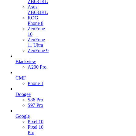
ZB631KL
Asus
ZB633KL
ROG
Phone 8
ZenFone
10
ZenFone
11 Ultra
ZenFone 9
Blackview
A200 Pro
CMF
Phone 1
Doogee
S86 Pro
S97 Pro
Google
Pixel 10
Pixel 10
Pro