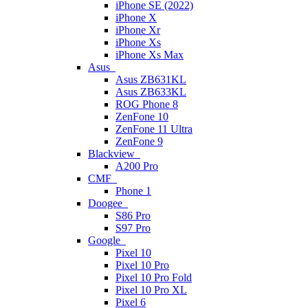
iPhone SE (2022)
iPhone X
iPhone Xr
iPhone Xs
iPhone Xs Max
Asus
Asus ZB631KL
Asus ZB633KL
ROG Phone 8
ZenFone 10
ZenFone 11 Ultra
ZenFone 9
Blackview
A200 Pro
CMF
Phone 1
Doogee
S86 Pro
S97 Pro
Google
Pixel 10
Pixel 10 Pro
Pixel 10 Pro Fold
Pixel 10 Pro XL
Pixel 6