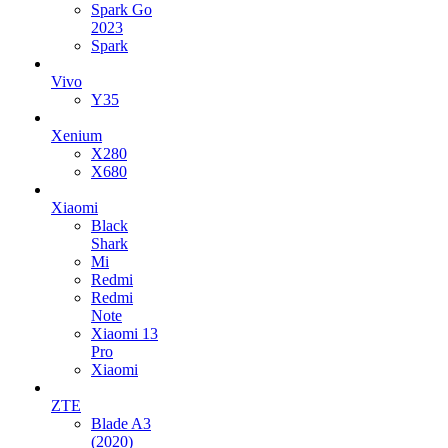
Spark Go
2023
Spark
Vivo
Y35
Xenium
X280
X680
Xiaomi
Black
Shark
Mi
Redmi
Redmi
Note
Xiaomi 13
Pro
Xiaomi
ZTE
Blade A3
(2020)