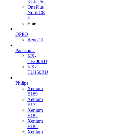
3 Lite 5G
OnePlus
Nord CE
4
Ещё
OPPO
Reno 11
Panasonic
KX-
TF200RU
KX-
TU150RU
Philips
Xenium
E169
Xenium
E172
Xenium
E182
Xenium
E185
Xenium