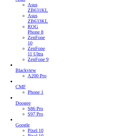
Asus
ZB631KL
Asus
ZB633KL
ROG
Phone 8
ZenFone
10
ZenFone
11 Ultra
ZenFone 9
Blackview
A200 Pro
CMF
Phone 1
Doogee
S86 Pro
S97 Pro
Google
Pixel 10
Pixel 10