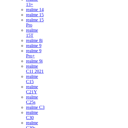
13+
realme 14
realme 15
realme 15
Pro
realme
15T
realme 8i
realme 9
realme 9
Pro+
realme 9i
realme
C11 2021
realme
C15
realme
C21Y
realme
C25s
realme C3
realme
C30
realme
C30s