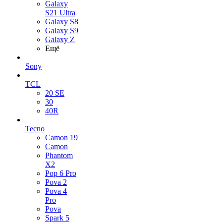
Galaxy
S21 Ultra
Galaxy S8
Galaxy S9
Galaxy Z
Ещё
Sony
TCL
20 SE
30
40R
Tecno
Camon 19
Camon
Phantom
X2
Pop 6 Pro
Pova 2
Pova 4
Pro
Pova
Spark 5