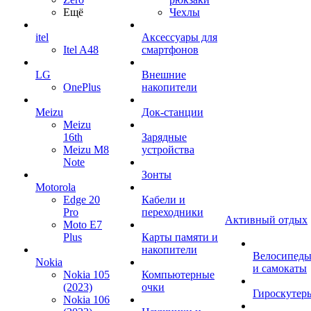
Ещё
Чехлы
itel
Аксессуары для
Itel A48
смартфонов
LG
Внешние
OnePlus
накопители
Meizu
Док-станции
Meizu
16th
Зарядные
Meizu M8
устройства
Note
Зонты
Motorola
Edge 20
Кабели и
Pro
переходники
Активный отдых
Moto E7
Plus
Карты памяти и
накопители
Велосипед
Nokia
и самокаты
Nokia 105
Компьютерные
(2023)
очки
Гироскутер
Nokia 106