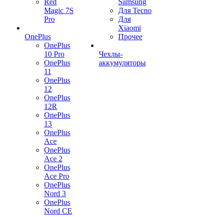
Red
Samsung
Magic 7S
Для Tecno
Pro
Для
Xiaomi
OnePlus
Прочее
OnePlus
10 Pro
Чехлы-
OnePlus
аккумуляторы
11
OnePlus
12
OnePlus
12R
OnePlus
13
OnePlus
Ace
OnePlus
Ace 2
OnePlus
Ace Pro
OnePlus
Nord 3
OnePlus
Nord CE