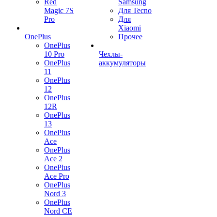
Red
Samsung
Magic 7S
Для Tecno
Pro
Для
Xiaomi
OnePlus
Прочее
OnePlus
10 Pro
Чехлы-
OnePlus
аккумуляторы
11
OnePlus
12
OnePlus
12R
OnePlus
13
OnePlus
Ace
OnePlus
Ace 2
OnePlus
Ace Pro
OnePlus
Nord 3
OnePlus
Nord CE