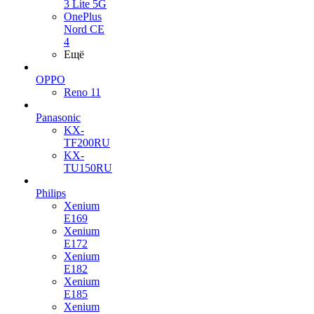
3 Lite 5G
OnePlus
Nord CE
4
Ещё
OPPO
Reno 11
Panasonic
KX-
TF200RU
KX-
TU150RU
Philips
Xenium
E169
Xenium
E172
Xenium
E182
Xenium
E185
Xenium