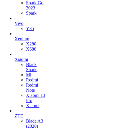
Spark Go
2023
Spark
Vivo
Y35
Xenium
X280
X680
Xiaomi
Black
Shark
Mi
Redmi
Redmi
Note
Xiaomi 13
Pro
Xiaomi
ZTE
Blade A3
(2020)