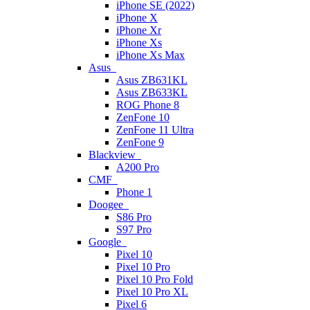
iPhone SE (2022)
iPhone X
iPhone Xr
iPhone Xs
iPhone Xs Max
Asus
Asus ZB631KL
Asus ZB633KL
ROG Phone 8
ZenFone 10
ZenFone 11 Ultra
ZenFone 9
Blackview
A200 Pro
CMF
Phone 1
Doogee
S86 Pro
S97 Pro
Google
Pixel 10
Pixel 10 Pro
Pixel 10 Pro Fold
Pixel 10 Pro XL
Pixel 6