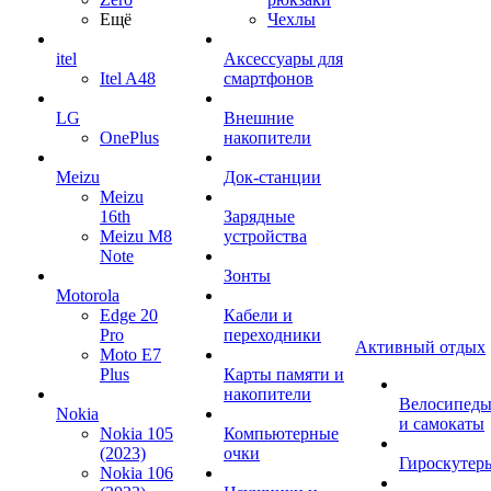
Ещё
Чехлы
itel
Аксессуары для
Itel A48
смартфонов
LG
Внешние
OnePlus
накопители
Meizu
Док-станции
Meizu
16th
Зарядные
Meizu M8
устройства
Note
Зонты
Motorola
Edge 20
Кабели и
Pro
переходники
Активный отдых
Moto E7
Plus
Карты памяти и
накопители
Велосипед
Nokia
и самокаты
Nokia 105
Компьютерные
(2023)
очки
Гироскутер
Nokia 106