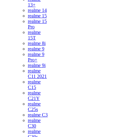
13+
realme 14
realme 15
realme 15
Pro
realme
15T
realme 8i
realme 9
realme 9
Pro+
realme 9i
realme
C11 2021
realme
C15
realme
C21Y
realme
C25s
realme C3
realme
C30
realme
C30s