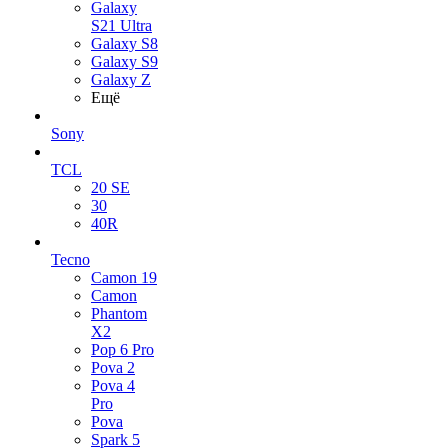
Galaxy
S21 Ultra
Galaxy S8
Galaxy S9
Galaxy Z
Ещё
Sony
TCL
20 SE
30
40R
Tecno
Camon 19
Camon
Phantom
X2
Pop 6 Pro
Pova 2
Pova 4
Pro
Pova
Spark 5