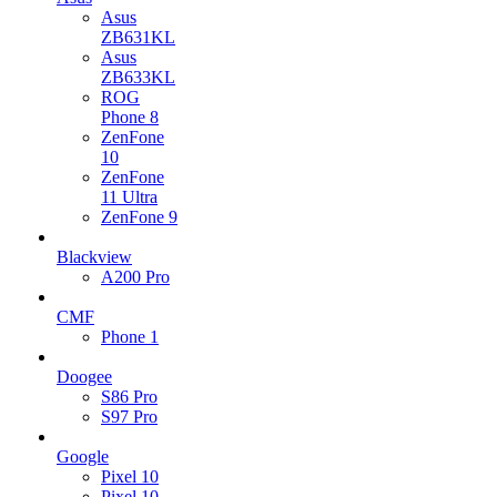
Asus
ZB631KL
Asus
ZB633KL
ROG
Phone 8
ZenFone
10
ZenFone
11 Ultra
ZenFone 9
Blackview
A200 Pro
CMF
Phone 1
Doogee
S86 Pro
S97 Pro
Google
Pixel 10
Pixel 10