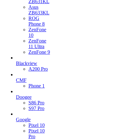
ZB631KL
Asus
ZB633KL
ROG
Phone 8
ZenFone
10
ZenFone
11 Ultra
ZenFone 9
Blackview
A200 Pro
CMF
Phone 1
Doogee
S86 Pro
S97 Pro
Google
Pixel 10
Pixel 10
Pro