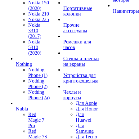
Nokia 150
(2020)
Портативные
Навигаторы
Nokia 210
колонки
Nokia 225
Nokia
Прочие
3310
аксессуары
(2017)
Nokia
Ремешки для
5310
часов
(2020)
Стекла и пленки
Nothing
на экраны
Nothing
Phone (1)
Устройства для
Nothing
криптокошелька
Phone (2)
Nothing
Чехлы и
Phone (2a)
корпусы
Для Apple
Nubia
Для Honor
Red
Для
Magic 7
Huawei
Pro
Для
Red
Samsung
Magic 7S
Для Tecno