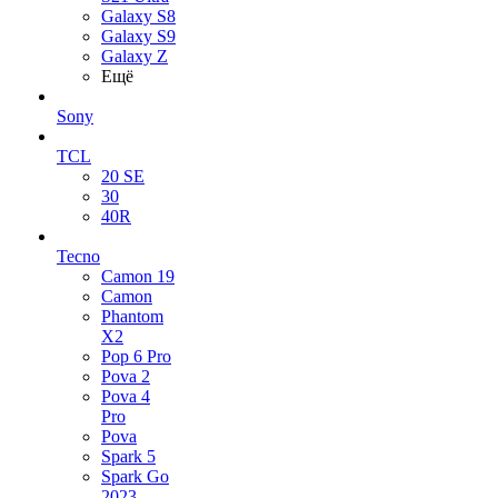
Galaxy S8
Galaxy S9
Galaxy Z
Ещё
Sony
TCL
20 SE
30
40R
Tecno
Camon 19
Camon
Phantom
X2
Pop 6 Pro
Pova 2
Pova 4
Pro
Pova
Spark 5
Spark Go
2023