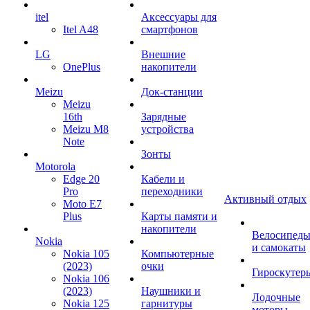
itel
Аксессуары для
Itel A48
смартфонов
LG
Внешние
OnePlus
накопители
Meizu
Док-станции
Meizu
16th
Зарядные
Meizu M8
устройства
Note
Зонты
Motorola
Edge 20
Кабели и
Pro
переходники
Активный отдых
Moto E7
Plus
Карты памяти и
накопители
Велосипед
Nokia
и самокаты
Nokia 105
Компьютерные
(2023)
очки
Гироскутер
Nokia 106
(2023)
Наушники и
Лодочные
Nokia 125
гарнитуры
моторы