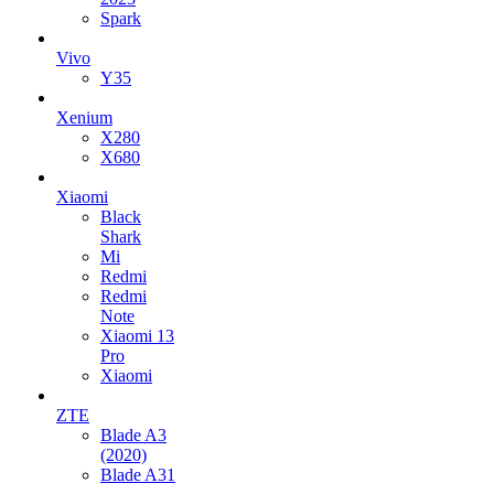
Spark
Vivo
Y35
Xenium
X280
X680
Xiaomi
Black
Shark
Mi
Redmi
Redmi
Note
Xiaomi 13
Pro
Xiaomi
ZTE
Blade A3
(2020)
Blade A31