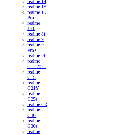
realme 14
realme 15
realme 15
Pro
realme
15T
realme 8i
realme 9
realme 9
Pro+
realme 9i
realme
C11 2021
realme
C15
realme
C21Y
realme
C25s
realme C3
realme
C30
realme
C30s
realme