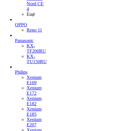
Nord CE
4
Ещё
OPPO
Reno 11
Panasonic
KX-
TF200RU
KX-
TU150RU
Philips
Xenium
E169
Xenium
E172
Xenium
E182
Xenium
E185
Xenium
E207
Xenium