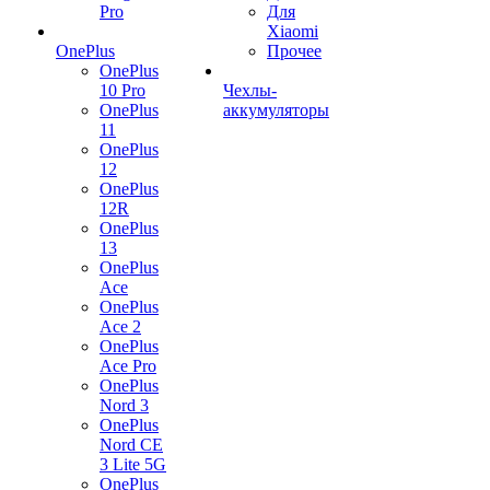
Pro
Для
Xiaomi
OnePlus
Прочее
OnePlus
10 Pro
Чехлы-
OnePlus
аккумуляторы
11
OnePlus
12
OnePlus
12R
OnePlus
13
OnePlus
Ace
OnePlus
Ace 2
OnePlus
Ace Pro
OnePlus
Nord 3
OnePlus
Nord CE
3 Lite 5G
OnePlus