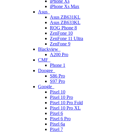
iPhone Xs
iPhone Xs Max
Asus
Asus ZB631KL
Asus ZB633KL
ROG Phone 8
ZenFone 10
ZenFone 11 Ultra
ZenFone 9
Blackview
A200 Pro
CMF
Phone 1
Doogee
S86 Pro
S97 Pro
Google
Pixel 10
Pixel 10 Pro
Pixel 10 Pro Fold
Pixel 10 Pro XL
Pixel 6
Pixel 6 Pro
Pixel 6a
Pixel 7