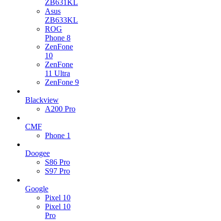
ZB631KL
Asus
ZB633KL
ROG
Phone 8
ZenFone
10
ZenFone
11 Ultra
ZenFone 9
Blackview
A200 Pro
CMF
Phone 1
Doogee
S86 Pro
S97 Pro
Google
Pixel 10
Pixel 10
Pro