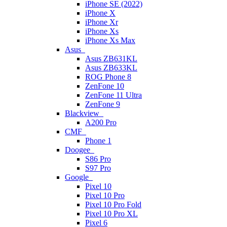
iPhone SE (2022)
iPhone X
iPhone Xr
iPhone Xs
iPhone Xs Max
Asus
Asus ZB631KL
Asus ZB633KL
ROG Phone 8
ZenFone 10
ZenFone 11 Ultra
ZenFone 9
Blackview
A200 Pro
CMF
Phone 1
Doogee
S86 Pro
S97 Pro
Google
Pixel 10
Pixel 10 Pro
Pixel 10 Pro Fold
Pixel 10 Pro XL
Pixel 6