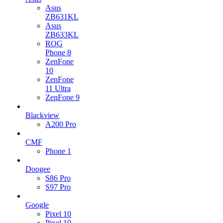
Asus
ZB631KL
Asus
ZB633KL
ROG
Phone 8
ZenFone
10
ZenFone
11 Ultra
ZenFone 9
Blackview
A200 Pro
CMF
Phone 1
Doogee
S86 Pro
S97 Pro
Google
Pixel 10
Pixel 10