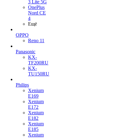
3 Lite 5G
OnePlus
Nord CE
4
Ещё
OPPO
Reno 11
Panasonic
KX-
TF200RU
KX-
TU150RU
Philips
Xenium
E169
Xenium
E172
Xenium
E182
Xenium
E185
Xenium