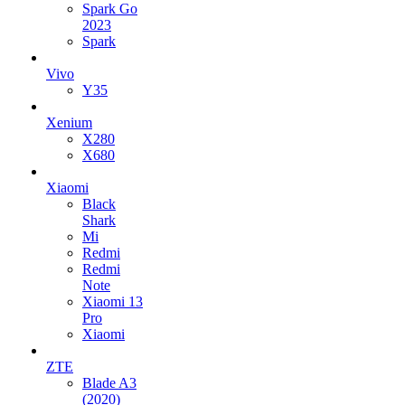
Spark Go
2023
Spark
Vivo
Y35
Xenium
X280
X680
Xiaomi
Black
Shark
Mi
Redmi
Redmi
Note
Xiaomi 13
Pro
Xiaomi
ZTE
Blade A3
(2020)