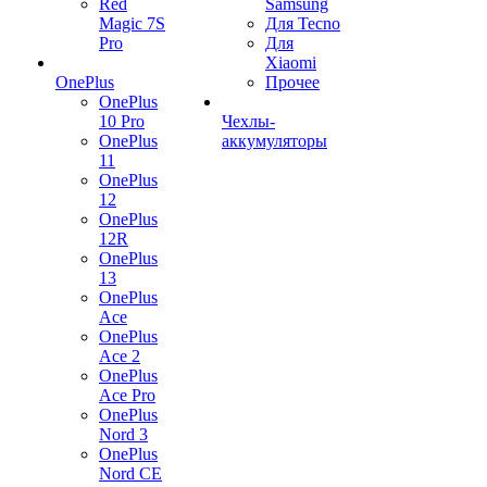
Red
Samsung
Magic 7S
Для Tecno
Pro
Для
Xiaomi
OnePlus
Прочее
OnePlus
10 Pro
Чехлы-
OnePlus
аккумуляторы
11
OnePlus
12
OnePlus
12R
OnePlus
13
OnePlus
Ace
OnePlus
Ace 2
OnePlus
Ace Pro
OnePlus
Nord 3
OnePlus
Nord CE