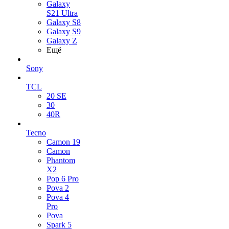
Galaxy
S21 Ultra
Galaxy S8
Galaxy S9
Galaxy Z
Ещё
Sony
TCL
20 SE
30
40R
Tecno
Camon 19
Camon
Phantom
X2
Pop 6 Pro
Pova 2
Pova 4
Pro
Pova
Spark 5