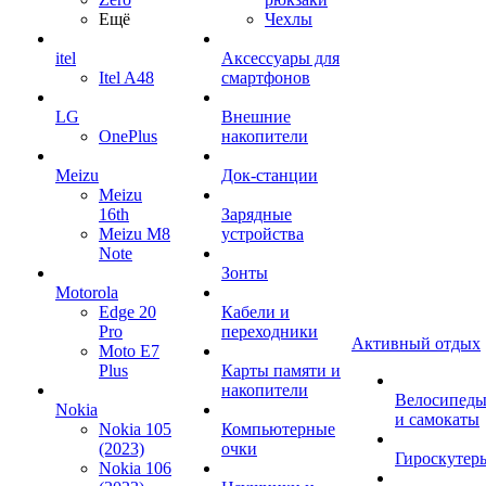
Ещё
Чехлы
itel
Аксессуары для
Itel A48
смартфонов
LG
Внешние
OnePlus
накопители
Meizu
Док-станции
Meizu
16th
Зарядные
Meizu M8
устройства
Note
Зонты
Motorola
Edge 20
Кабели и
Pro
переходники
Активный отдых
Moto E7
Plus
Карты памяти и
накопители
Велосипед
Nokia
и самокаты
Nokia 105
Компьютерные
(2023)
очки
Гироскутер
Nokia 106