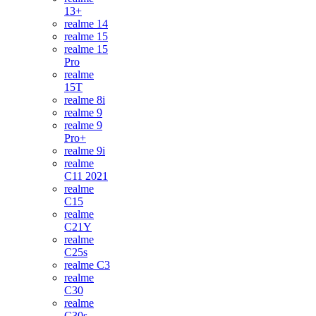
13+
realme 14
realme 15
realme 15
Pro
realme
15T
realme 8i
realme 9
realme 9
Pro+
realme 9i
realme
C11 2021
realme
C15
realme
C21Y
realme
C25s
realme C3
realme
C30
realme
C30s