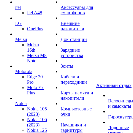
itel
Аксессуары для
Itel A48
смартфонов
LG
Внешние
OnePlus
накопители
Meizu
Док-станции
Meizu
16th
Зарядные
Meizu M8
устройства
Note
Зонты
Motorola
Edge 20
Кабели и
Pro
переходники
Активный отдых
Moto E7
Plus
Карты памяти и
накопители
Велосипед
Nokia
и самокаты
Nokia 105
Компьютерные
(2023)
очки
Гироскутер
Nokia 106
(2023)
Наушники и
Лодочные
Nokia 125
гарнитуры
моторы