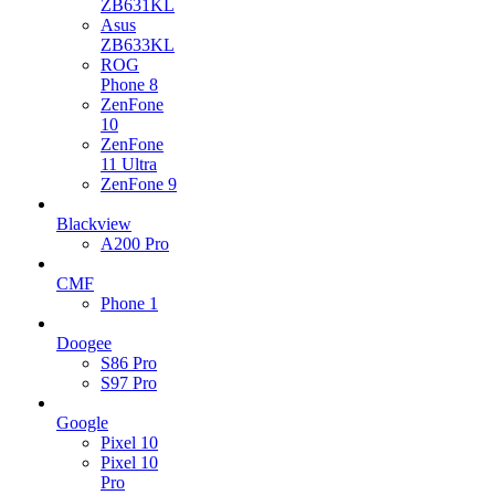
ZB631KL
Asus
ZB633KL
ROG
Phone 8
ZenFone
10
ZenFone
11 Ultra
ZenFone 9
Blackview
A200 Pro
CMF
Phone 1
Doogee
S86 Pro
S97 Pro
Google
Pixel 10
Pixel 10
Pro