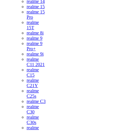
realme 14
realme 15
realme 15
Pro
realme
15T
realme 8i
realme 9
realme 9
Pro+
realme 9i
realme
C11 2021
realme
C15
realme
C21Y
realme
C25s
realme C3
realme
C30
realme
C30s
realme