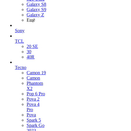
Galaxy S8
Galaxy S9
Galaxy Z
Ещё
Sony
TCL
20 SE
30
40R
Tecno
Camon 19
Camon
Phantom
X2
Pop 6 Pro
Pova 2
Pova 4
Pro
Pova
Spark 5
Spark Go
2023