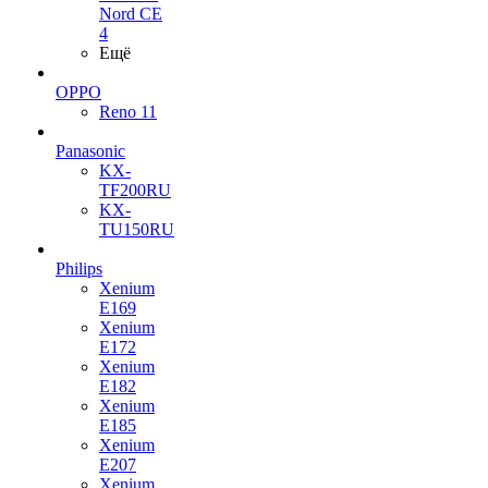
Nord CE
4
Ещё
OPPO
Reno 11
Panasonic
KX-
TF200RU
KX-
TU150RU
Philips
Xenium
E169
Xenium
E172
Xenium
E182
Xenium
E185
Xenium
E207
Xenium