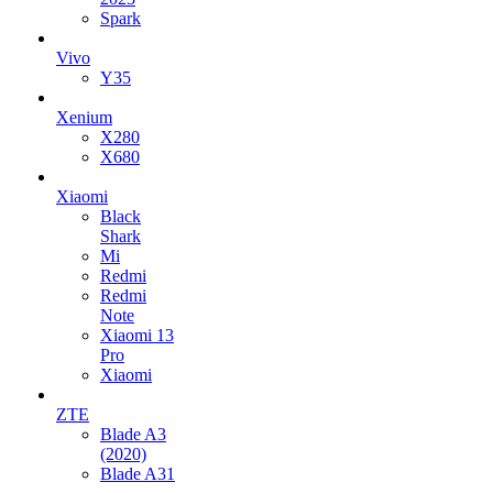
Spark
Vivo
Y35
Xenium
X280
X680
Xiaomi
Black
Shark
Mi
Redmi
Redmi
Note
Xiaomi 13
Pro
Xiaomi
ZTE
Blade A3
(2020)
Blade A31