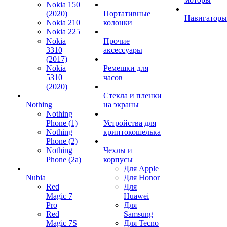
Nokia 150
(2020)
Портативные
Навигаторы
Nokia 210
колонки
Nokia 225
Nokia
Прочие
3310
аксессуары
(2017)
Nokia
Ремешки для
5310
часов
(2020)
Стекла и пленки
Nothing
на экраны
Nothing
Phone (1)
Устройства для
Nothing
криптокошелька
Phone (2)
Nothing
Чехлы и
Phone (2a)
корпусы
Для Apple
Nubia
Для Honor
Red
Для
Magic 7
Huawei
Pro
Для
Red
Samsung
Magic 7S
Для Tecno