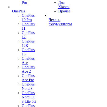
Pro
Для
Xiaomi
OnePlus
Прочее
OnePlus
10 Pro
Чехлы-
OnePlus
аккумуляторы
11
OnePlus
12
OnePlus
12R
OnePlus
13
OnePlus
Ace
OnePlus
Ace 2
OnePlus
Ace Pro
OnePlus
Nord 3
OnePlus
Nord CE
3 Lite 5G
OnePlus