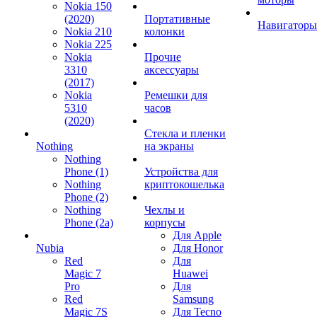
Nokia 150
(2020)
Портативные
Навигаторы
Nokia 210
колонки
Nokia 225
Nokia
Прочие
3310
аксессуары
(2017)
Nokia
Ремешки для
5310
часов
(2020)
Стекла и пленки
Nothing
на экраны
Nothing
Phone (1)
Устройства для
Nothing
криптокошелька
Phone (2)
Nothing
Чехлы и
Phone (2a)
корпусы
Для Apple
Nubia
Для Honor
Red
Для
Magic 7
Huawei
Pro
Для
Red
Samsung
Magic 7S
Для Tecno