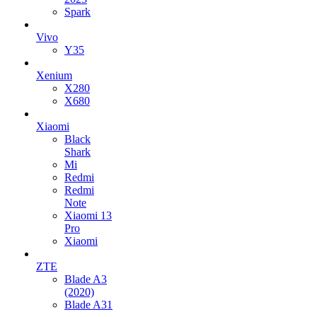
Spark
Vivo
Y35
Xenium
X280
X680
Xiaomi
Black
Shark
Mi
Redmi
Redmi
Note
Xiaomi 13
Pro
Xiaomi
ZTE
Blade A3
(2020)
Blade A31