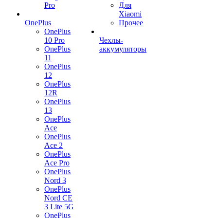
Pro
Для
Xiaomi
OnePlus
Прочее
OnePlus
10 Pro
Чехлы-
OnePlus
аккумуляторы
11
OnePlus
12
OnePlus
12R
OnePlus
13
OnePlus
Ace
OnePlus
Ace 2
OnePlus
Ace Pro
OnePlus
Nord 3
OnePlus
Nord CE
3 Lite 5G
OnePlus