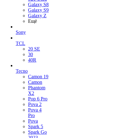
Galaxy S8
Galaxy S9
Galaxy Z
Ещё
Sony
TCL
20 SE
30
40R
Tecno
Camon 19
Camon
Phantom
X2
Pop 6 Pro
Pova 2
Pova 4
Pro
Pova
Spark 5
Spark Go
2023