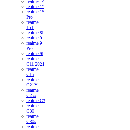
realme 14
realme 15
realme 15
Pro
realme
15T
realme 8i
realme 9
realme 9
Pro+
realme 9i
realme
C11 2021
realme
C15
realme
C21Y
realme
C25s
realme C3
realme
C30
realme
C30s
realme