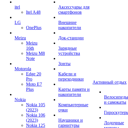
itel
Аксессуары для
Itel A48
смартфонов
LG
Внешние
OnePlus
накопители
Meizu
Док-станции
Meizu
16th
Зарядные
Meizu M8
устройства
Note
Зонты
Motorola
Edge 20
Кабели и
Pro
переходники
Активный отдых
Moto E7
Plus
Карты памяти и
накопители
Велосипед
Nokia
и самокаты
Nokia 105
Компьютерные
(2023)
очки
Гироскутер
Nokia 106
(2023)
Наушники и
Лодочные
Nokia 125
гарнитуры
моторы