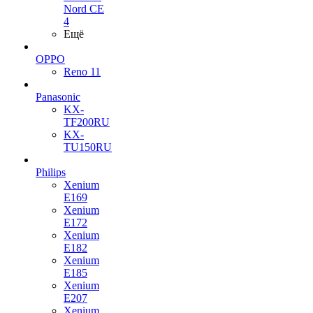
Nord CE
4
Ещё
OPPO
Reno 11
Panasonic
KX-
TF200RU
KX-
TU150RU
Philips
Xenium
E169
Xenium
E172
Xenium
E182
Xenium
E185
Xenium
E207
Xenium