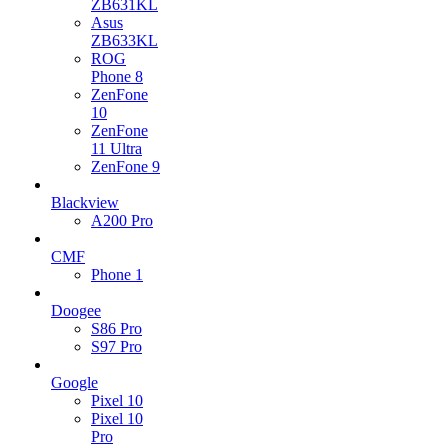
ZB631KL
Asus
ZB633KL
ROG
Phone 8
ZenFone
10
ZenFone
11 Ultra
ZenFone 9
Blackview
A200 Pro
CMF
Phone 1
Doogee
S86 Pro
S97 Pro
Google
Pixel 10
Pixel 10
Pro