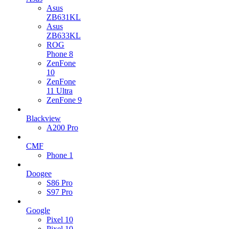
Asus
ZB631KL
Asus
ZB633KL
ROG
Phone 8
ZenFone
10
ZenFone
11 Ultra
ZenFone 9
Blackview
A200 Pro
CMF
Phone 1
Doogee
S86 Pro
S97 Pro
Google
Pixel 10
Pixel 10