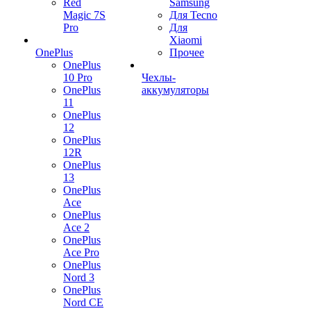
Red
Samsung
Magic 7S
Для Tecno
Pro
Для
Xiaomi
OnePlus
Прочее
OnePlus
10 Pro
Чехлы-
OnePlus
аккумуляторы
11
OnePlus
12
OnePlus
12R
OnePlus
13
OnePlus
Ace
OnePlus
Ace 2
OnePlus
Ace Pro
OnePlus
Nord 3
OnePlus
Nord CE