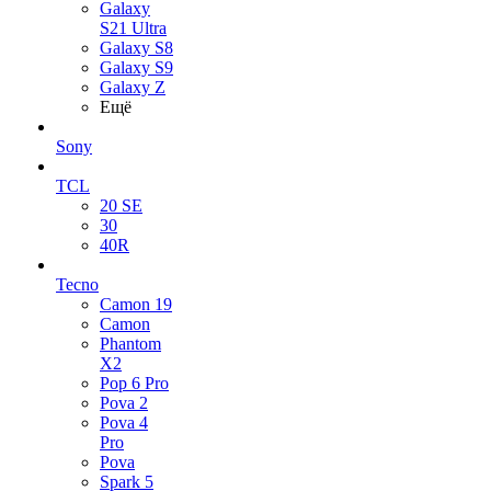
Galaxy
S21 Ultra
Galaxy S8
Galaxy S9
Galaxy Z
Ещё
Sony
TCL
20 SE
30
40R
Tecno
Camon 19
Camon
Phantom
X2
Pop 6 Pro
Pova 2
Pova 4
Pro
Pova
Spark 5