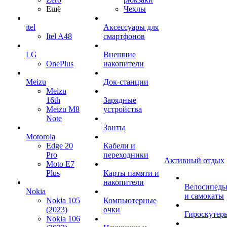
Ещё
Чехлы
itel
Аксессуары для
Itel A48
смартфонов
LG
Внешние
OnePlus
накопители
Meizu
Док-станции
Meizu
16th
Зарядные
Meizu M8
устройства
Note
Зонты
Motorola
Edge 20
Кабели и
Pro
переходники
Активный отдых
Moto E7
Plus
Карты памяти и
накопители
Велосипед
Nokia
и самокаты
Nokia 105
Компьютерные
(2023)
очки
Гироскутер
Nokia 106