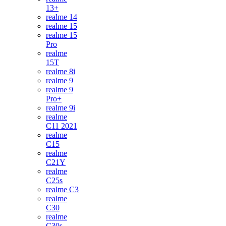
13+
realme 14
realme 15
realme 15
Pro
realme
15T
realme 8i
realme 9
realme 9
Pro+
realme 9i
realme
C11 2021
realme
C15
realme
C21Y
realme
C25s
realme C3
realme
C30
realme
C30s