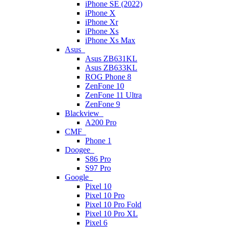
iPhone SE (2022)
iPhone X
iPhone Xr
iPhone Xs
iPhone Xs Max
Asus
Asus ZB631KL
Asus ZB633KL
ROG Phone 8
ZenFone 10
ZenFone 11 Ultra
ZenFone 9
Blackview
A200 Pro
CMF
Phone 1
Doogee
S86 Pro
S97 Pro
Google
Pixel 10
Pixel 10 Pro
Pixel 10 Pro Fold
Pixel 10 Pro XL
Pixel 6