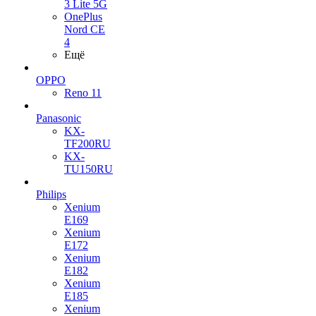
3 Lite 5G
OnePlus
Nord CE
4
Ещё
OPPO
Reno 11
Panasonic
KX-
TF200RU
KX-
TU150RU
Philips
Xenium
E169
Xenium
E172
Xenium
E182
Xenium
E185
Xenium