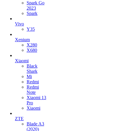
Spark Go
2023
Spark
Vivo
Y35
Xenium
X280
X680
Xiaomi
Black
Shark
Mi
Redmi
Redmi
Note
Xiaomi 13
Pro
Xiaomi
ZTE
Blade A3
(2020)