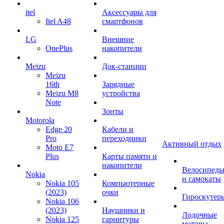
itel
Аксессуары для
Itel A48
смартфонов
LG
Внешние
OnePlus
накопители
Meizu
Док-станции
Meizu
16th
Зарядные
Meizu M8
устройства
Note
Зонты
Motorola
Edge 20
Кабели и
Pro
переходники
Активный отдых
Moto E7
Plus
Карты памяти и
накопители
Велосипед
Nokia
и самокаты
Nokia 105
Компьютерные
(2023)
очки
Гироскутер
Nokia 106
(2023)
Наушники и
Лодочные
Nokia 125
гарнитуры
моторы