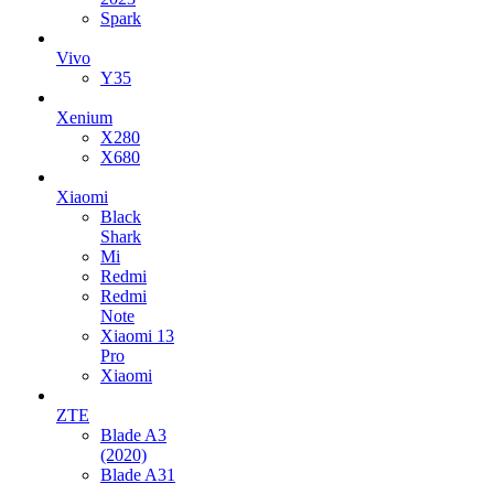
Spark
Vivo
Y35
Xenium
X280
X680
Xiaomi
Black
Shark
Mi
Redmi
Redmi
Note
Xiaomi 13
Pro
Xiaomi
ZTE
Blade A3
(2020)
Blade A31