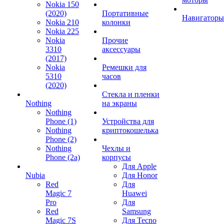
Nokia 150
(2020)
Портативные
Навигаторы
Nokia 210
колонки
Nokia 225
Nokia
Прочие
3310
аксессуары
(2017)
Nokia
Ремешки для
5310
часов
(2020)
Стекла и пленки
Nothing
на экраны
Nothing
Phone (1)
Устройства для
Nothing
криптокошелька
Phone (2)
Nothing
Чехлы и
Phone (2a)
корпусы
Для Apple
Nubia
Для Honor
Red
Для
Magic 7
Huawei
Pro
Для
Red
Samsung
Magic 7S
Для Tecno