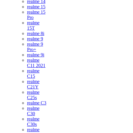
realme 14
realme 15
realme 15
Pro
realme
15T
realme 8i
realme 9
realme 9
Pro+
realme 9i
realme
C11 2021
realme
C15
realme
C21Y
realme
C25s
realme C3
realme
C30
realme
C30s
realme