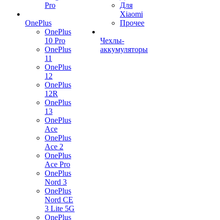
Pro
Для
Xiaomi
OnePlus
Прочее
OnePlus
10 Pro
Чехлы-
OnePlus
аккумуляторы
11
OnePlus
12
OnePlus
12R
OnePlus
13
OnePlus
Ace
OnePlus
Ace 2
OnePlus
Ace Pro
OnePlus
Nord 3
OnePlus
Nord CE
3 Lite 5G
OnePlus