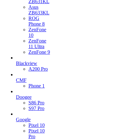
ZB631KL
Asus
ZB633KL
ROG
Phone 8
ZenFone
10
ZenFone
11 Ultra
ZenFone 9
Blackview
A200 Pro
CMF
Phone 1
Doogee
S86 Pro
S97 Pro
Google
Pixel 10
Pixel 10
Pro