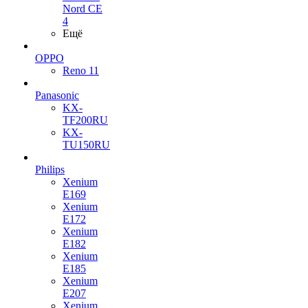
Nord CE
4
Ещё
OPPO
Reno 11
Panasonic
KX-
TF200RU
KX-
TU150RU
Philips
Xenium
E169
Xenium
E172
Xenium
E182
Xenium
E185
Xenium
E207
Xenium