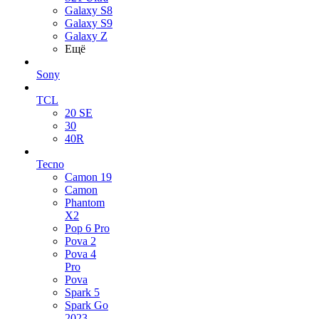
Galaxy S8
Galaxy S9
Galaxy Z
Ещё
Sony
TCL
20 SE
30
40R
Tecno
Camon 19
Camon
Phantom
X2
Pop 6 Pro
Pova 2
Pova 4
Pro
Pova
Spark 5
Spark Go
2023