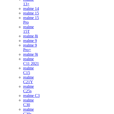
13+
realme 14
realme 15
realme 15
Pro
realme
15T
realme 8i
realme 9
realme 9
Pro+
realme 9i
realme
C11 2021
realme
C15
realme
C21Y
realme
C25s
realme C3
realme
C30
realme
C30s