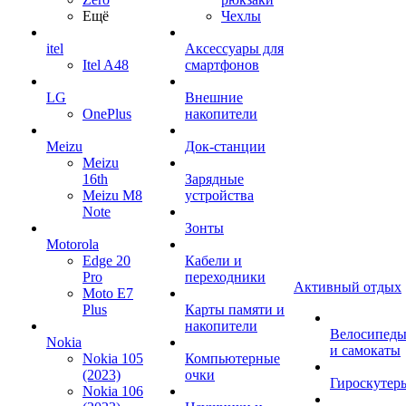
Ещё
Чехлы
itel
Аксессуары для
Itel A48
смартфонов
LG
Внешние
OnePlus
накопители
Meizu
Док-станции
Meizu
16th
Зарядные
Meizu M8
устройства
Note
Зонты
Motorola
Edge 20
Кабели и
Pro
переходники
Активный отдых
Moto E7
Plus
Карты памяти и
накопители
Велосипед
Nokia
и самокаты
Nokia 105
Компьютерные
(2023)
очки
Гироскутер
Nokia 106