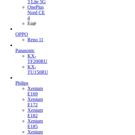
3 Lite 5G
OnePlus
Nord CE
4
Ещё
OPPO
Reno 11
Panasonic
KX-
TF200RU
KX-
TU150RU
Philips
Xenium
E169
Xenium
E172
Xenium
E182
Xenium
E185
Xenium