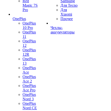
Red
Samsung
Magic 7S
Для Tecno
Pro
Для
Xiaomi
OnePlus
Прочее
OnePlus
10 Pro
Чехлы-
OnePlus
аккумуляторы
11
OnePlus
12
OnePlus
12R
OnePlus
13
OnePlus
Ace
OnePlus
Ace 2
OnePlus
Ace Pro
OnePlus
Nord 3
OnePlus
Nord CE