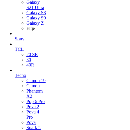
Galaxy
S21 Ultra
Galaxy S8
Galaxy S9
Galaxy Z
Ещё
Sony
TCL
20 SE
30
40R
Tecno
Camon 19
Camon
Phantom
X2
Pop 6 Pro
Pova 2
Pova 4
Pro
Pova
Spark 5