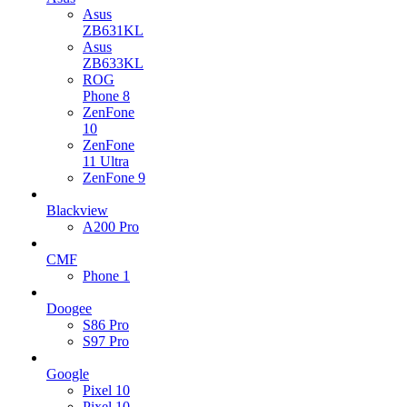
Asus
ZB631KL
Asus
ZB633KL
ROG
Phone 8
ZenFone
10
ZenFone
11 Ultra
ZenFone 9
Blackview
A200 Pro
CMF
Phone 1
Doogee
S86 Pro
S97 Pro
Google
Pixel 10
Pixel 10