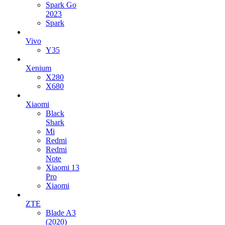
Spark Go
2023
Spark
Vivo
Y35
Xenium
X280
X680
Xiaomi
Black
Shark
Mi
Redmi
Redmi
Note
Xiaomi 13
Pro
Xiaomi
ZTE
Blade A3
(2020)