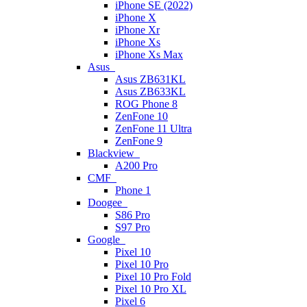
iPhone SE (2022)
iPhone X
iPhone Xr
iPhone Xs
iPhone Xs Max
Asus
Asus ZB631KL
Asus ZB633KL
ROG Phone 8
ZenFone 10
ZenFone 11 Ultra
ZenFone 9
Blackview
A200 Pro
CMF
Phone 1
Doogee
S86 Pro
S97 Pro
Google
Pixel 10
Pixel 10 Pro
Pixel 10 Pro Fold
Pixel 10 Pro XL
Pixel 6