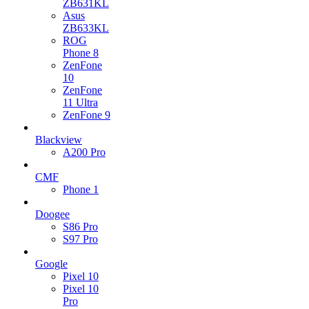
ZB631KL
Asus
ZB633KL
ROG
Phone 8
ZenFone
10
ZenFone
11 Ultra
ZenFone 9
Blackview
A200 Pro
CMF
Phone 1
Doogee
S86 Pro
S97 Pro
Google
Pixel 10
Pixel 10
Pro