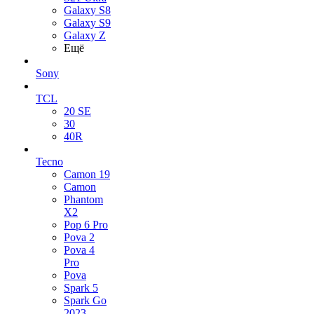
Galaxy S8
Galaxy S9
Galaxy Z
Ещё
Sony
TCL
20 SE
30
40R
Tecno
Camon 19
Camon
Phantom
X2
Pop 6 Pro
Pova 2
Pova 4
Pro
Pova
Spark 5
Spark Go
2023