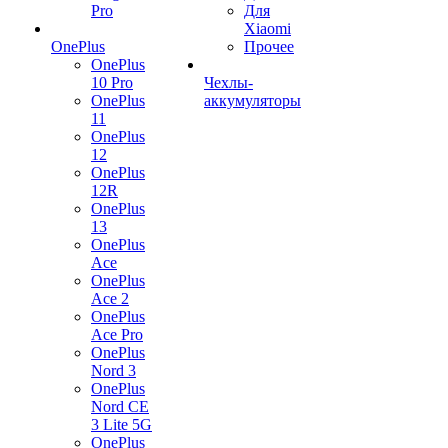
Pro
Для
Xiaomi
OnePlus
Прочее
OnePlus
10 Pro
Чехлы-
OnePlus
аккумуляторы
11
OnePlus
12
OnePlus
12R
OnePlus
13
OnePlus
Ace
OnePlus
Ace 2
OnePlus
Ace Pro
OnePlus
Nord 3
OnePlus
Nord CE
3 Lite 5G
OnePlus