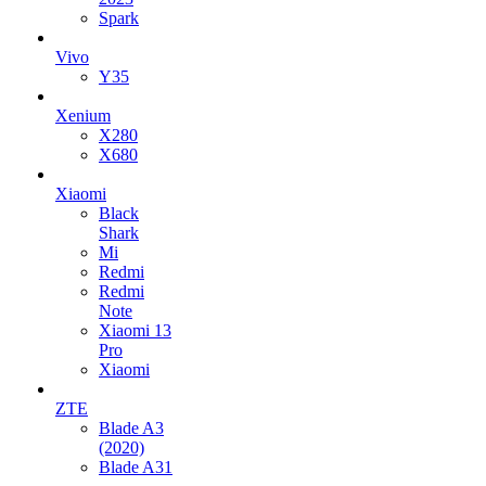
Spark
Vivo
Y35
Xenium
X280
X680
Xiaomi
Black
Shark
Mi
Redmi
Redmi
Note
Xiaomi 13
Pro
Xiaomi
ZTE
Blade A3
(2020)
Blade A31