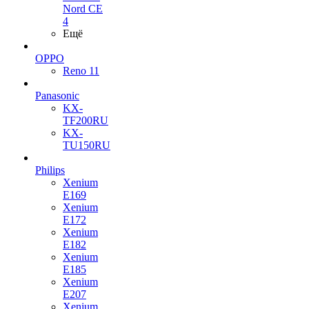
Nord CE
4
Ещё
OPPO
Reno 11
Panasonic
KX-
TF200RU
KX-
TU150RU
Philips
Xenium
E169
Xenium
E172
Xenium
E182
Xenium
E185
Xenium
E207
Xenium