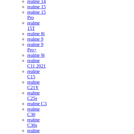
realme 14
realme 15
realme 15
Pro
realme
15T
realme 8i
realme 9
realme 9
Pro+
realme 9i
realme
C11 2021
realme
C15
realme
C21Y
realme
C25s
realme C3
realme
C30
realme
C30s
realme