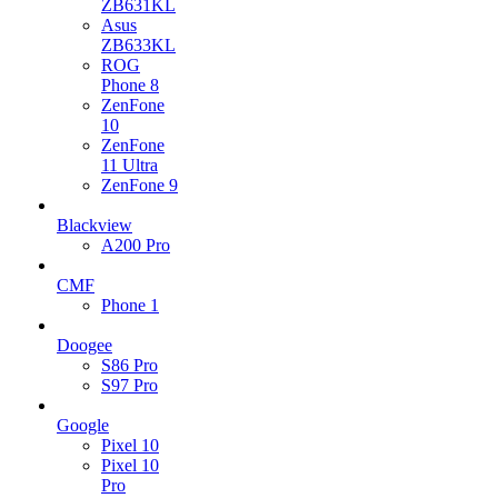
ZB631KL
Asus
ZB633KL
ROG
Phone 8
ZenFone
10
ZenFone
11 Ultra
ZenFone 9
Blackview
A200 Pro
CMF
Phone 1
Doogee
S86 Pro
S97 Pro
Google
Pixel 10
Pixel 10
Pro