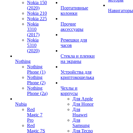
Nokia 150
(2020)
Портативные
Навигаторы
Nokia 210
колонки
Nokia 225
Nokia
Прочие
3310
аксессуары
(2017)
Nokia
Ремешки для
5310
часов
(2020)
Стекла и пленки
Nothing
на экраны
Nothing
Phone (1)
Устройства для
Nothing
криптокошелька
Phone (2)
Nothing
Чехлы и
Phone (2a)
корпусы
Для Apple
Nubia
Для Honor
Red
Для
Magic 7
Huawei
Pro
Для
Red
Samsung
Magic 7S
Для Tecno