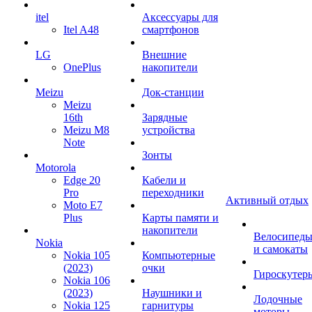
itel
Аксессуары для
Itel A48
смартфонов
LG
Внешние
OnePlus
накопители
Meizu
Док-станции
Meizu
16th
Зарядные
Meizu M8
устройства
Note
Зонты
Motorola
Edge 20
Кабели и
Pro
переходники
Активный отдых
Moto E7
Plus
Карты памяти и
накопители
Велосипед
Nokia
и самокаты
Nokia 105
Компьютерные
(2023)
очки
Гироскутер
Nokia 106
(2023)
Наушники и
Лодочные
Nokia 125
гарнитуры
моторы