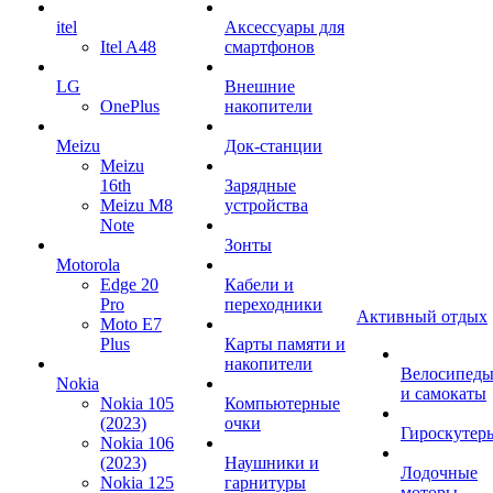
itel
Аксессуары для
Itel A48
смартфонов
LG
Внешние
OnePlus
накопители
Meizu
Док-станции
Meizu
16th
Зарядные
Meizu M8
устройства
Note
Зонты
Motorola
Edge 20
Кабели и
Pro
переходники
Активный отдых
Moto E7
Plus
Карты памяти и
накопители
Велосипед
Nokia
и самокаты
Nokia 105
Компьютерные
(2023)
очки
Гироскутер
Nokia 106
(2023)
Наушники и
Лодочные
Nokia 125
гарнитуры
моторы