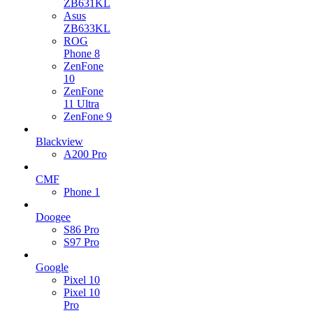
ZB631KL
Asus
ZB633KL
ROG
Phone 8
ZenFone
10
ZenFone
11 Ultra
ZenFone 9
Blackview
A200 Pro
CMF
Phone 1
Doogee
S86 Pro
S97 Pro
Google
Pixel 10
Pixel 10
Pro