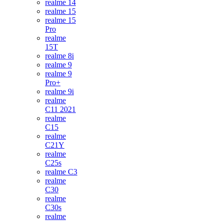
realme 14
realme 15
realme 15
Pro
realme
15T
realme 8i
realme 9
realme 9
Pro+
realme 9i
realme
C11 2021
realme
C15
realme
C21Y
realme
C25s
realme C3
realme
C30
realme
C30s
realme