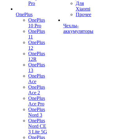
Pro
Для
Xiaomi
OnePlus
Прочее
OnePlus
10 Pro
Чехлы-
OnePlus
аккумуляторы
11
OnePlus
12
OnePlus
12R
OnePlus
13
OnePlus
Ace
OnePlus
Ace 2
OnePlus
Ace Pro
OnePlus
Nord 3
OnePlus
Nord CE
3 Lite 5G
OnePlus