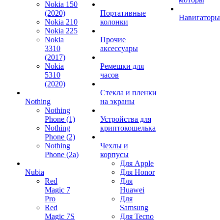
Nokia 150
(2020)
Портативные
Навигаторы
Nokia 210
колонки
Nokia 225
Nokia
Прочие
3310
аксессуары
(2017)
Nokia
Ремешки для
5310
часов
(2020)
Стекла и пленки
Nothing
на экраны
Nothing
Phone (1)
Устройства для
Nothing
криптокошелька
Phone (2)
Nothing
Чехлы и
Phone (2a)
корпусы
Для Apple
Nubia
Для Honor
Red
Для
Magic 7
Huawei
Pro
Для
Red
Samsung
Magic 7S
Для Tecno