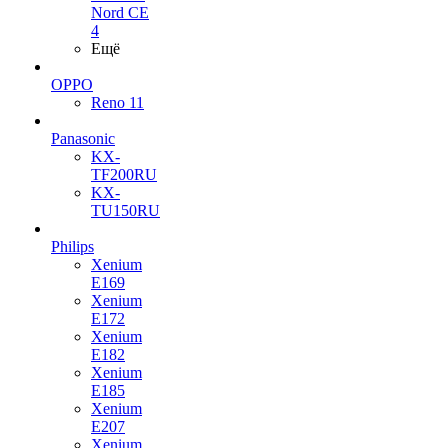
Nord CE
4
Ещё
OPPO
Reno 11
Panasonic
KX-
TF200RU
KX-
TU150RU
Philips
Xenium
E169
Xenium
E172
Xenium
E182
Xenium
E185
Xenium
E207
Xenium