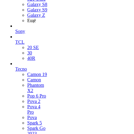
Galaxy S8
Galaxy S9
Galaxy Z
Ещё
Sony
TCL
20 SE
30
40R
Tecno
Camon 19
Camon
Phantom
X2
Pop 6 Pro
Pova 2
Pova 4
Pro
Pova
Spark 5
Spark Go
2023