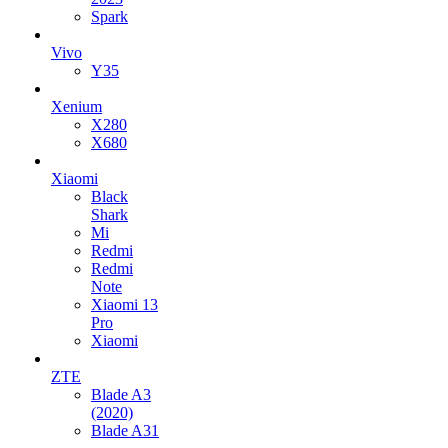
Spark
Vivo
Y35
Xenium
X280
X680
Xiaomi
Black
Shark
Mi
Redmi
Redmi
Note
Xiaomi 13
Pro
Xiaomi
ZTE
Blade A3
(2020)
Blade A31