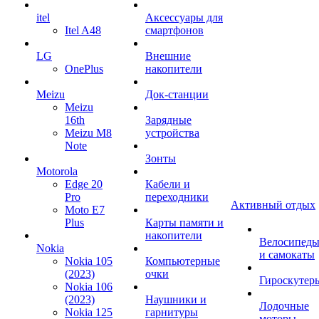
itel
Аксессуары для
Itel A48
смартфонов
LG
Внешние
OnePlus
накопители
Meizu
Док-станции
Meizu
16th
Зарядные
Meizu M8
устройства
Note
Зонты
Motorola
Edge 20
Кабели и
Pro
переходники
Активный отдых
Moto E7
Plus
Карты памяти и
накопители
Велосипед
Nokia
и самокаты
Nokia 105
Компьютерные
(2023)
очки
Гироскутер
Nokia 106
(2023)
Наушники и
Лодочные
Nokia 125
гарнитуры
моторы