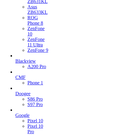
ZB631KL
Asus
ZB633KL
ROG
Phone 8
ZenFone
10
ZenFone
11 Ultra
ZenFone 9
Blackview
A200 Pro
CMF
Phone 1
Doogee
S86 Pro
S97 Pro
Google
Pixel 10
Pixel 10
Pro