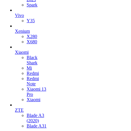
Spark
Vivo
Y35
Xenium
X280
X680
Xiaomi
Black
Shark
Mi
Redmi
Redmi
Note
Xiaomi 13
Pro
Xiaomi
ZTE
Blade A3
(2020)
Blade A31