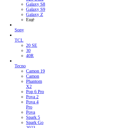
Galaxy S8
Galaxy S9
Galaxy Z
Ещё
Sony
TCL
20 SE
30
40R
Tecno
Camon 19
Camon
Phantom
X2
Pop 6 Pro
Pova 2
Pova 4
Pro
Pova
Spark 5
Spark Go
2023