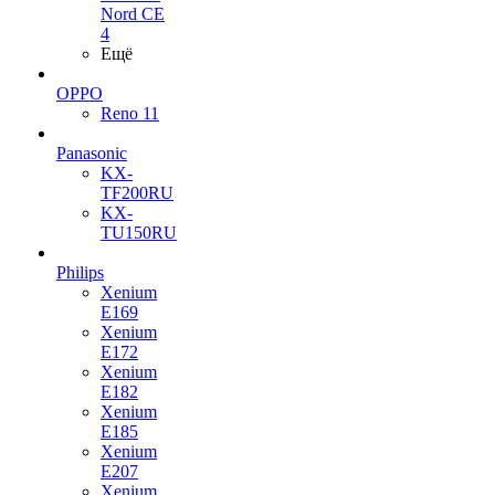
Nord CE
4
Ещё
OPPO
Reno 11
Panasonic
KX-
TF200RU
KX-
TU150RU
Philips
Xenium
E169
Xenium
E172
Xenium
E182
Xenium
E185
Xenium
E207
Xenium