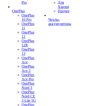
Pro
Для
Xiaomi
OnePlus
Прочее
OnePlus
10 Pro
Чехлы-
OnePlus
аккумуляторы
11
OnePlus
12
OnePlus
12R
OnePlus
13
OnePlus
Ace
OnePlus
Ace 2
OnePlus
Ace Pro
OnePlus
Nord 3
OnePlus
Nord CE
3 Lite 5G
OnePlus