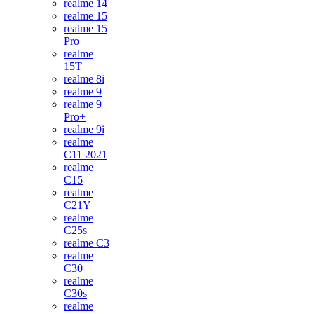
realme 14
realme 15
realme 15
Pro
realme
15T
realme 8i
realme 9
realme 9
Pro+
realme 9i
realme
C11 2021
realme
C15
realme
C21Y
realme
C25s
realme C3
realme
C30
realme
C30s
realme