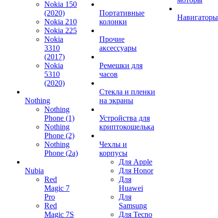
Nokia 150
(2020)
Портативные
Навигаторы
Nokia 210
колонки
Nokia 225
Nokia
Прочие
3310
аксессуары
(2017)
Nokia
Ремешки для
5310
часов
(2020)
Стекла и пленки
Nothing
на экраны
Nothing
Phone (1)
Устройства для
Nothing
криптокошелька
Phone (2)
Nothing
Чехлы и
Phone (2a)
корпусы
Для Apple
Nubia
Для Honor
Red
Для
Magic 7
Huawei
Pro
Для
Red
Samsung
Magic 7S
Для Tecno