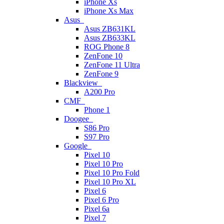
iPhone Xs
iPhone Xs Max
Asus
Asus ZB631KL
Asus ZB633KL
ROG Phone 8
ZenFone 10
ZenFone 11 Ultra
ZenFone 9
Blackview
A200 Pro
CMF
Phone 1
Doogee
S86 Pro
S97 Pro
Google
Pixel 10
Pixel 10 Pro
Pixel 10 Pro Fold
Pixel 10 Pro XL
Pixel 6
Pixel 6 Pro
Pixel 6a
Pixel 7