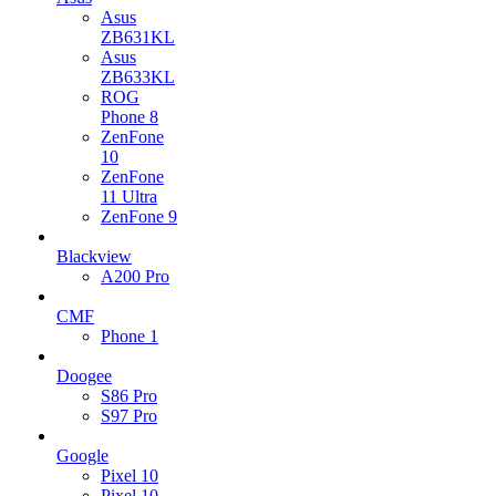
Asus
ZB631KL
Asus
ZB633KL
ROG
Phone 8
ZenFone
10
ZenFone
11 Ultra
ZenFone 9
Blackview
A200 Pro
CMF
Phone 1
Doogee
S86 Pro
S97 Pro
Google
Pixel 10
Pixel 10