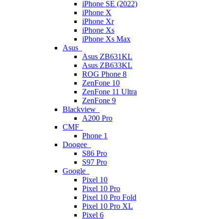
iPhone SE (2022)
iPhone X
iPhone Xr
iPhone Xs
iPhone Xs Max
Asus
Asus ZB631KL
Asus ZB633KL
ROG Phone 8
ZenFone 10
ZenFone 11 Ultra
ZenFone 9
Blackview
A200 Pro
CMF
Phone 1
Doogee
S86 Pro
S97 Pro
Google
Pixel 10
Pixel 10 Pro
Pixel 10 Pro Fold
Pixel 10 Pro XL
Pixel 6