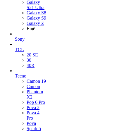
Galaxy
S21 Ultra
Galaxy S8
Galaxy S9
Galaxy Z
Ещё
Sony
TCL
20 SE
30
40R
Tecno
Camon 19
Camon
Phantom
X2
Pop 6 Pro
Pova 2
Pova 4
Pro
Pova
Spark 5