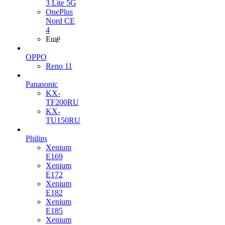
3 Lite 5G
OnePlus
Nord CE
4
Ещё
OPPO
Reno 11
Panasonic
KX-
TF200RU
KX-
TU150RU
Philips
Xenium
E169
Xenium
E172
Xenium
E182
Xenium
E185
Xenium