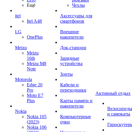
Ещё
Чехлы
itel
Аксессуары для
Itel A48
смартфонов
LG
Внешние
OnePlus
накопители
Meizu
Док-станции
Meizu
16th
Зарядные
Meizu M8
устройства
Note
Зонты
Motorola
Edge 20
Кабели и
Pro
переходники
Активный отдых
Moto E7
Plus
Карты памяти и
накопители
Велосипед
Nokia
и самокаты
Nokia 105
Компьютерные
(2023)
очки
Гироскутер
Nokia 106