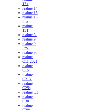
13+
realme 14
realme 15
realme 15
Pro
realme
15T
realme 8i
realme 9
realme 9
Pro+
realme 9i
realme
C11 2021
realme
C15
realme
C21Y
realme
C25s
realme C3
realme
C30
realme
C30s