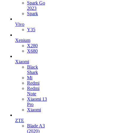
Spark Go
2023
Spark
Vivo
Y35
Xenium
X280
X680
Xiaomi
Black
Shark
Mi
Redmi
Redmi
Note
Xiaomi 13
Pro
Xiaomi
ZTE
Blade A3
(2020)