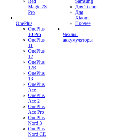
Red
Samsung
Magic 7S
Для Tecno
Pro
Для
Xiaomi
OnePlus
Прочее
OnePlus
10 Pro
Чехлы-
OnePlus
аккумуляторы
11
OnePlus
12
OnePlus
12R
OnePlus
13
OnePlus
Ace
OnePlus
Ace 2
OnePlus
Ace Pro
OnePlus
Nord 3
OnePlus
Nord CE