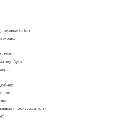
(в режиме turbo)
ы экрана
дитель
ма ноутбука
ллера
 дюймах
рт-ное
-ное
казывает производитель)
Ah)