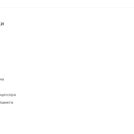
ки
ма
оцессора
 памяти