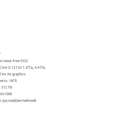
"
стема: Free DOS
Core i3 1215U 1.2ГГц, 4.4 ГГц
 Iris Xe graphics
ять: 16Гб
 512 ГБ
20x1080
: русский/английский