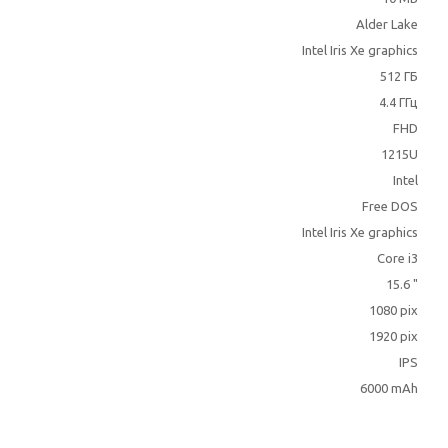
Alder Lake
Intel Iris Xe graphics
512 ГБ
4.4 ГГц
FHD
1215U
Intel
Free DOS
Intel Iris Xe graphics
Core i3
15.6 "
1080 pix
1920 pix
IPS
6000 mAh