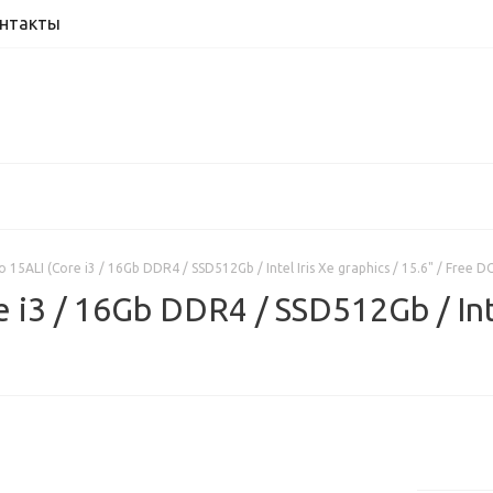
нтакты
 15ALI (Core i3 / 16Gb DDR4 / SSD512Gb / Intel Iris Xe graphics / 15.6" / Free D
i3 / 16Gb DDR4 / SSD512Gb / Intel