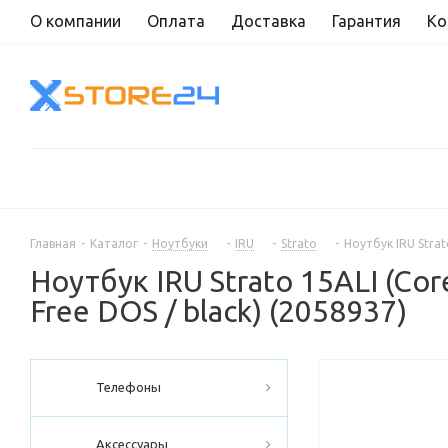
О компании
Оплата
Доставка
Гарантия
Ко
Главная
-
Каталог
-
Ноутбуки
-
IRU
-
Strato
-
Ноутбук IRU Strato
Ноутбук IRU Strato 15ALI (Core 
Free DOS / black) (2058937)
Телефоны
Аксессуары