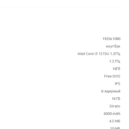
1920x1080
ноутбук
Intel Core i3 1215U 1.2ГГц
1.2 ГГц
16Гб
Free DOS
IPS
6-ядерный
16 ГБ
Strato
6000 mAh
4.5 МБ
10 МБ