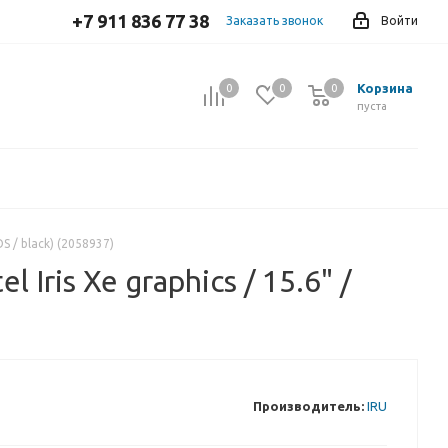
+7 911 836 77 38
Заказать звонок
Войти
Корзина
0
0
0
0
пуста
OS / black) (2058937)
 Iris Xe graphics / 15.6" /
Производитель:
IRU