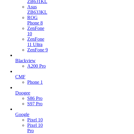
ZB631KL
Asus
ZB633KL
ROG
Phone 8
ZenFone
10
ZenFone
11 Ultra
ZenFone 9
Blackview
A200 Pro
CMF
Phone 1
Doogee
S86 Pro
S97 Pro
Google
Pixel 10
Pixel 10
Pro