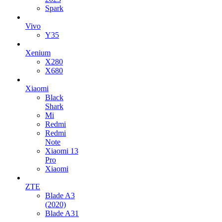
Spark
Vivo
Y35
Xenium
X280
X680
Xiaomi
Black
Shark
Mi
Redmi
Redmi
Note
Xiaomi 13
Pro
Xiaomi
ZTE
Blade A3
(2020)
Blade A31