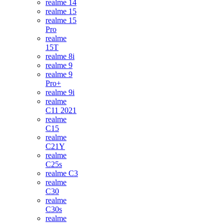
realme 14
realme 15
realme 15
Pro
realme
15T
realme 8i
realme 9
realme 9
Pro+
realme 9i
realme
C11 2021
realme
C15
realme
C21Y
realme
C25s
realme C3
realme
C30
realme
C30s
realme