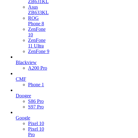
ZB631KL
Asus
ZB633KL
ROG
Phone 8
ZenFone
10
ZenFone
11 Ultra
ZenFone 9
Blackview
A200 Pro
CMF
Phone 1
Doogee
S86 Pro
S97 Pro
Google
Pixel 10
Pixel 10
Pro