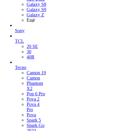
Galaxy S8
Galaxy S9
Galaxy Z
Ещё
Sony
TCL
20 SE
30
40R
Tecno
Camon 19
Camon
Phantom
X2
Pop 6 Pro
Pova 2
Pova 4
Pro
Pova
Spark 5
Spark Go
2023