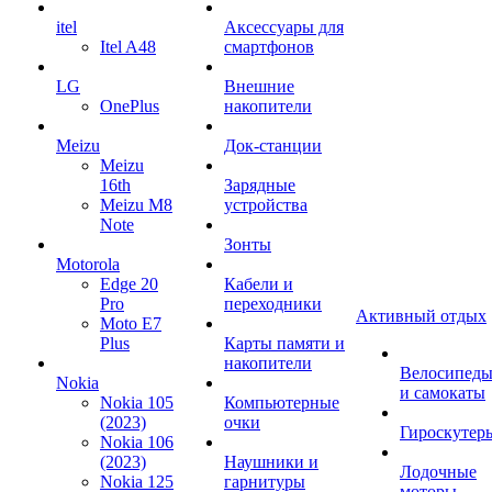
itel
Аксессуары для
Itel A48
смартфонов
LG
Внешние
OnePlus
накопители
Meizu
Док-станции
Meizu
16th
Зарядные
Meizu M8
устройства
Note
Зонты
Motorola
Edge 20
Кабели и
Pro
переходники
Активный отдых
Moto E7
Plus
Карты памяти и
накопители
Велосипед
Nokia
и самокаты
Nokia 105
Компьютерные
(2023)
очки
Гироскутер
Nokia 106
(2023)
Наушники и
Лодочные
Nokia 125
гарнитуры
моторы