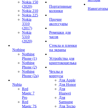
Nokia 150
(2020)
Портативные
Навигаторы
Nokia 210
колонки
Nokia 225
Nokia
Прочие
3310
аксессуары
(2017)
Nokia
Ремешки для
5310
часов
(2020)
Стекла и пленки
Nothing
на экраны
Nothing
Phone (1)
Устройства для
Nothing
криптокошелька
Phone (2)
Nothing
Чехлы и
Phone (2a)
корпусы
Для Apple
Nubia
Для Honor
Red
Для
Magic 7
Huawei
Pro
Для
Red
Samsung
Magic 7S
Для Tecno