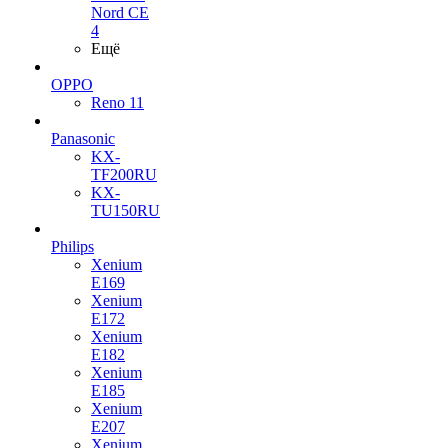
Nord CE
4
Ещё
OPPO
Reno 11
Panasonic
KX-
TF200RU
KX-
TU150RU
Philips
Xenium
E169
Xenium
E172
Xenium
E182
Xenium
E185
Xenium
E207
Xenium