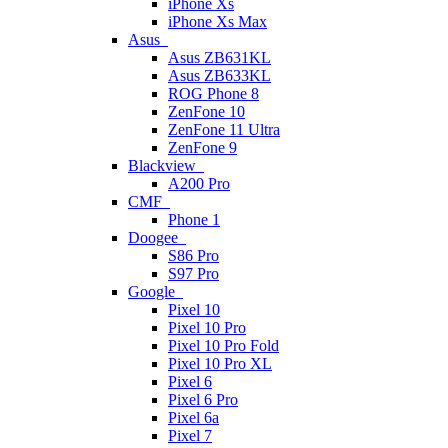
iPhone Xs
iPhone Xs Max
Asus
Asus ZB631KL
Asus ZB633KL
ROG Phone 8
ZenFone 10
ZenFone 11 Ultra
ZenFone 9
Blackview
A200 Pro
CMF
Phone 1
Doogee
S86 Pro
S97 Pro
Google
Pixel 10
Pixel 10 Pro
Pixel 10 Pro Fold
Pixel 10 Pro XL
Pixel 6
Pixel 6 Pro
Pixel 6a
Pixel 7