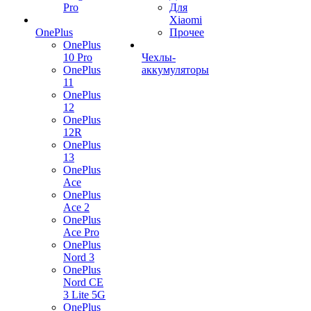
Pro
Для
Xiaomi
OnePlus
Прочее
OnePlus
10 Pro
Чехлы-
OnePlus
аккумуляторы
11
OnePlus
12
OnePlus
12R
OnePlus
13
OnePlus
Ace
OnePlus
Ace 2
OnePlus
Ace Pro
OnePlus
Nord 3
OnePlus
Nord CE
3 Lite 5G
OnePlus