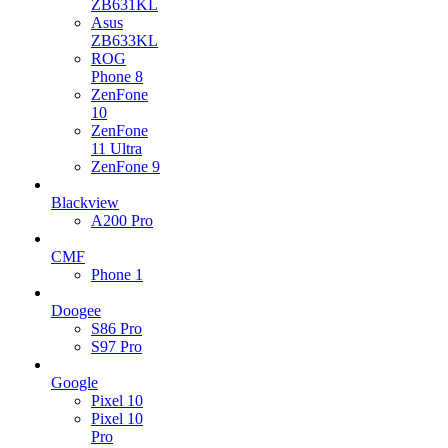
ZB631KL
Asus
ZB633KL
ROG
Phone 8
ZenFone
10
ZenFone
11 Ultra
ZenFone 9
Blackview
A200 Pro
CMF
Phone 1
Doogee
S86 Pro
S97 Pro
Google
Pixel 10
Pixel 10
Pro