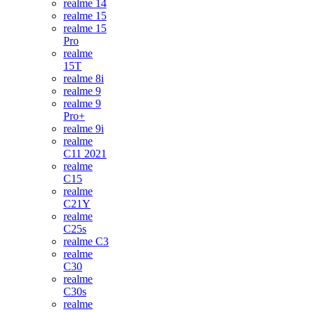
realme 14
realme 15
realme 15
Pro
realme
15T
realme 8i
realme 9
realme 9
Pro+
realme 9i
realme
C11 2021
realme
C15
realme
C21Y
realme
C25s
realme C3
realme
C30
realme
C30s
realme