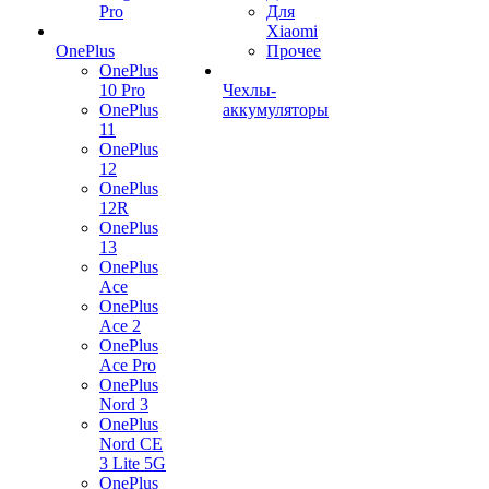
Pro
Для
Xiaomi
OnePlus
Прочее
OnePlus
10 Pro
Чехлы-
OnePlus
аккумуляторы
11
OnePlus
12
OnePlus
12R
OnePlus
13
OnePlus
Ace
OnePlus
Ace 2
OnePlus
Ace Pro
OnePlus
Nord 3
OnePlus
Nord CE
3 Lite 5G
OnePlus