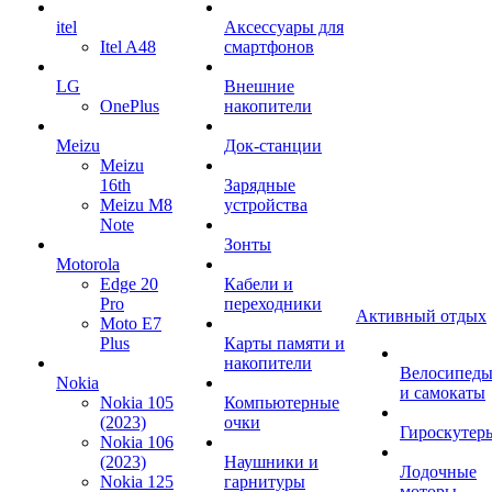
itel
Аксессуары для
Itel A48
смартфонов
LG
Внешние
OnePlus
накопители
Meizu
Док-станции
Meizu
16th
Зарядные
Meizu M8
устройства
Note
Зонты
Motorola
Edge 20
Кабели и
Pro
переходники
Активный отдых
Moto E7
Plus
Карты памяти и
накопители
Велосипед
Nokia
и самокаты
Nokia 105
Компьютерные
(2023)
очки
Гироскутер
Nokia 106
(2023)
Наушники и
Лодочные
Nokia 125
гарнитуры
моторы