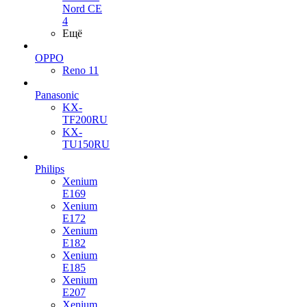
Nord CE
4
Ещё
OPPO
Reno 11
Panasonic
KX-
TF200RU
KX-
TU150RU
Philips
Xenium
E169
Xenium
E172
Xenium
E182
Xenium
E185
Xenium
E207
Xenium