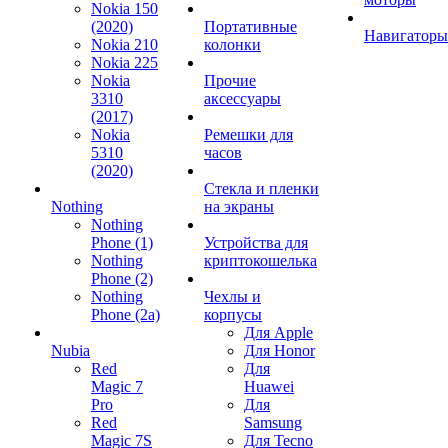
Nokia 150
(2020)
Портативные
Навигаторы
Nokia 210
колонки
Nokia 225
Nokia
Прочие
3310
аксессуары
(2017)
Nokia
Ремешки для
5310
часов
(2020)
Стекла и пленки
Nothing
на экраны
Nothing
Phone (1)
Устройства для
Nothing
криптокошелька
Phone (2)
Nothing
Чехлы и
Phone (2a)
корпусы
Для Apple
Nubia
Для Honor
Red
Для
Magic 7
Huawei
Pro
Для
Red
Samsung
Magic 7S
Для Tecno