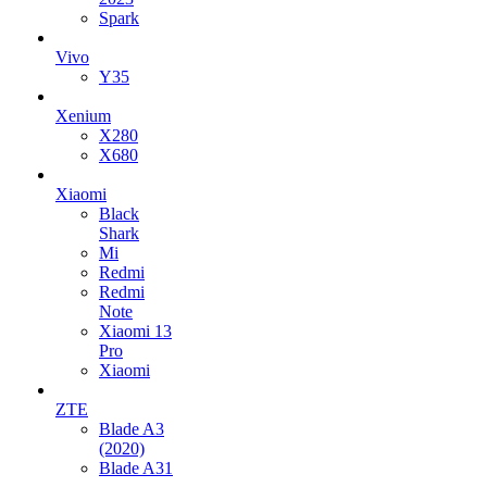
Spark
Vivo
Y35
Xenium
X280
X680
Xiaomi
Black
Shark
Mi
Redmi
Redmi
Note
Xiaomi 13
Pro
Xiaomi
ZTE
Blade A3
(2020)
Blade A31