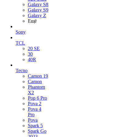
Galaxy S8
Galaxy S9
Galaxy Z
Ещё
Sony
TCL
20 SE
30
40R
Tecno
Camon 19
Camon
Phantom
X2
Pop 6 Pro
Pova 2
Pova 4
Pro
Pova
Spark 5
Spark Go
2023