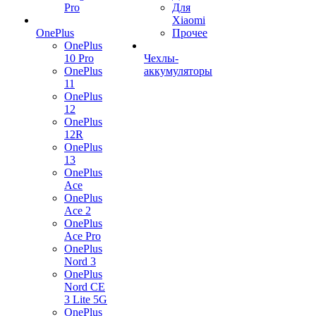
Pro
Для
Xiaomi
OnePlus
Прочее
OnePlus
10 Pro
Чехлы-
OnePlus
аккумуляторы
11
OnePlus
12
OnePlus
12R
OnePlus
13
OnePlus
Ace
OnePlus
Ace 2
OnePlus
Ace Pro
OnePlus
Nord 3
OnePlus
Nord CE
3 Lite 5G
OnePlus