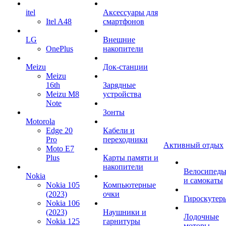
itel
Аксессуары для
Itel A48
смартфонов
LG
Внешние
OnePlus
накопители
Meizu
Док-станции
Meizu
16th
Зарядные
Meizu M8
устройства
Note
Зонты
Motorola
Edge 20
Кабели и
Pro
переходники
Активный отдых
Moto E7
Plus
Карты памяти и
накопители
Велосипед
Nokia
и самокаты
Nokia 105
Компьютерные
(2023)
очки
Гироскутер
Nokia 106
(2023)
Наушники и
Лодочные
Nokia 125
гарнитуры
моторы