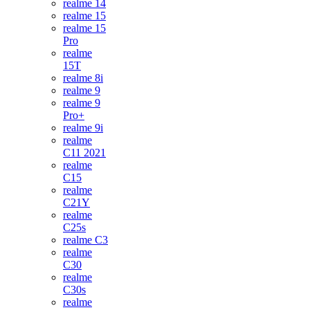
realme 14
realme 15
realme 15
Pro
realme
15T
realme 8i
realme 9
realme 9
Pro+
realme 9i
realme
C11 2021
realme
C15
realme
C21Y
realme
C25s
realme C3
realme
C30
realme
C30s
realme