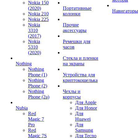
Nokia 150
(2020)
Портативные
Навигаторы
Nokia 210
колонки
Nokia 225
Nokia
Прочие
3310
аксессуары
(2017)
Nokia
Ремешки для
5310
часов
(2020)
Стекла и пленки
Nothing
на экраны
Nothing
Phone (1)
Устройства для
Nothing
криптокошелька
Phone (2)
Nothing
Чехлы и
Phone (2a)
корпусы
Для Apple
Nubia
Для Honor
Red
Для
Magic 7
Huawei
Pro
Для
Red
Samsung
Magic 7S
Для Tecno