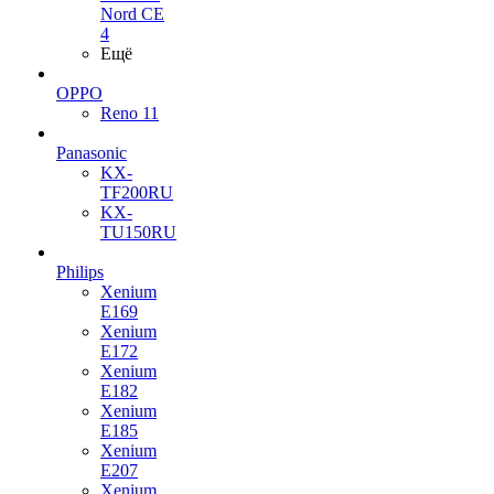
Nord CE
4
Ещё
OPPO
Reno 11
Panasonic
KX-
TF200RU
KX-
TU150RU
Philips
Xenium
E169
Xenium
E172
Xenium
E182
Xenium
E185
Xenium
E207
Xenium