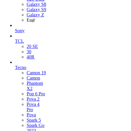
Galaxy S8
Galaxy S9
Galaxy Z
Ещё
Sony
TCL
20 SE
30
40R
Tecno
Camon 19
Camon
Phantom
X2
Pop 6 Pro
Pova 2
Pova 4
Pro
Pova
Spark 5
Spark Go
2023