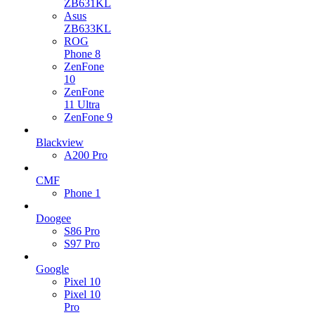
ZB631KL
Asus
ZB633KL
ROG
Phone 8
ZenFone
10
ZenFone
11 Ultra
ZenFone 9
Blackview
A200 Pro
CMF
Phone 1
Doogee
S86 Pro
S97 Pro
Google
Pixel 10
Pixel 10
Pro