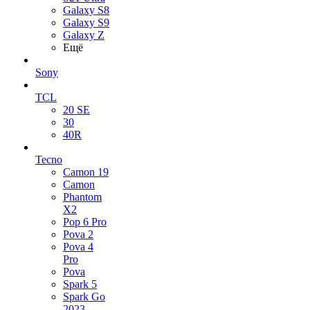
Galaxy S8
Galaxy S9
Galaxy Z
Ещё
Sony
TCL
20 SE
30
40R
Tecno
Camon 19
Camon
Phantom
X2
Pop 6 Pro
Pova 2
Pova 4
Pro
Pova
Spark 5
Spark Go
2023