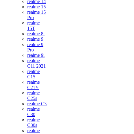
realme 14
realme 15
realme 15
Pro
realme
15T
realme 8i
realme 9
realme 9
Pro+
realme 9i
realme
C11 2021
realme
C15
realme
C21Y
realme
C25s
realme C3
realme
C30
realme
C30s
realme