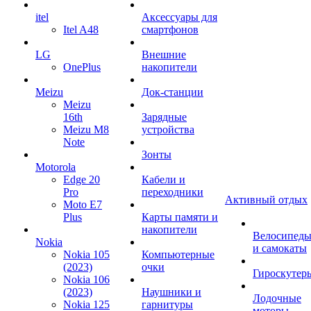
itel
Аксессуары для
Itel A48
смартфонов
LG
Внешние
OnePlus
накопители
Meizu
Док-станции
Meizu
16th
Зарядные
Meizu M8
устройства
Note
Зонты
Motorola
Edge 20
Кабели и
Pro
переходники
Активный отдых
Moto E7
Plus
Карты памяти и
накопители
Велосипед
Nokia
и самокаты
Nokia 105
Компьютерные
(2023)
очки
Гироскутер
Nokia 106
(2023)
Наушники и
Лодочные
Nokia 125
гарнитуры
моторы