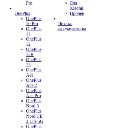
Pro
Для
Xiaomi
OnePlus
Прочее
OnePlus
10 Pro
Чехлы-
OnePlus
аккумуляторы
11
OnePlus
12
OnePlus
12R
OnePlus
13
OnePlus
Ace
OnePlus
Ace 2
OnePlus
Ace Pro
OnePlus
Nord 3
OnePlus
Nord CE
3 Lite 5G
OnePlus