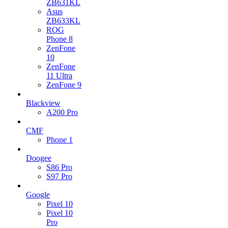
ZB631KL
Asus
ZB633KL
ROG
Phone 8
ZenFone
10
ZenFone
11 Ultra
ZenFone 9
Blackview
A200 Pro
CMF
Phone 1
Doogee
S86 Pro
S97 Pro
Google
Pixel 10
Pixel 10
Pro