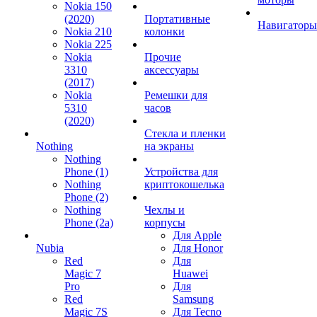
Nokia 150
(2020)
Портативные
Навигаторы
Nokia 210
колонки
Nokia 225
Nokia
Прочие
3310
аксессуары
(2017)
Nokia
Ремешки для
5310
часов
(2020)
Стекла и пленки
Nothing
на экраны
Nothing
Phone (1)
Устройства для
Nothing
криптокошелька
Phone (2)
Nothing
Чехлы и
Phone (2a)
корпусы
Для Apple
Nubia
Для Honor
Red
Для
Magic 7
Huawei
Pro
Для
Red
Samsung
Magic 7S
Для Tecno