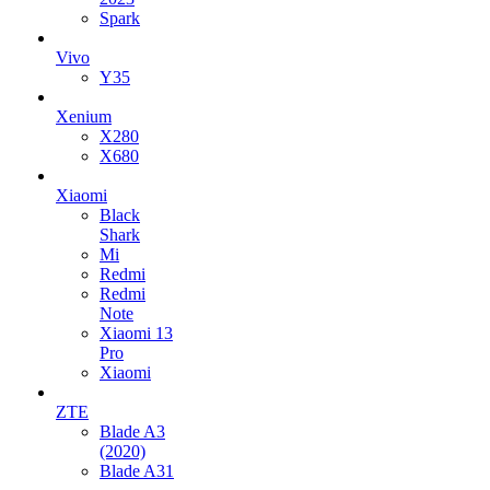
Spark
Vivo
Y35
Xenium
X280
X680
Xiaomi
Black
Shark
Mi
Redmi
Redmi
Note
Xiaomi 13
Pro
Xiaomi
ZTE
Blade A3
(2020)
Blade A31