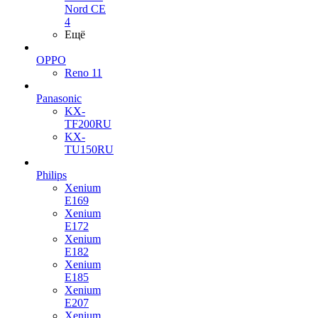
Nord CE
4
Ещё
OPPO
Reno 11
Panasonic
KX-
TF200RU
KX-
TU150RU
Philips
Xenium
E169
Xenium
E172
Xenium
E182
Xenium
E185
Xenium
E207
Xenium