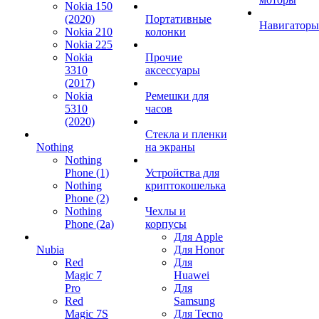
Nokia 150
(2020)
Портативные
Навигаторы
Nokia 210
колонки
Nokia 225
Nokia
Прочие
3310
аксессуары
(2017)
Nokia
Ремешки для
5310
часов
(2020)
Стекла и пленки
Nothing
на экраны
Nothing
Phone (1)
Устройства для
Nothing
криптокошелька
Phone (2)
Nothing
Чехлы и
Phone (2a)
корпусы
Для Apple
Nubia
Для Honor
Red
Для
Magic 7
Huawei
Pro
Для
Red
Samsung
Magic 7S
Для Tecno