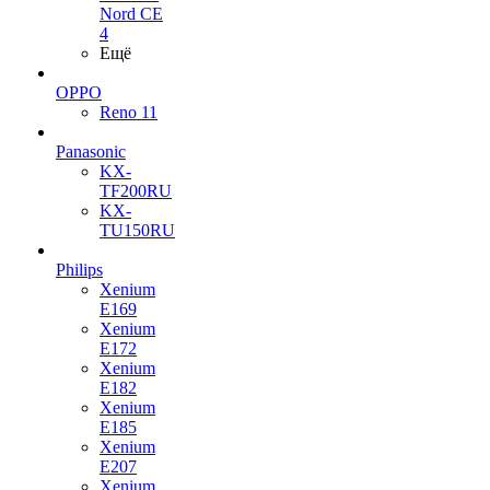
Nord CE
4
Ещё
OPPO
Reno 11
Panasonic
KX-
TF200RU
KX-
TU150RU
Philips
Xenium
E169
Xenium
E172
Xenium
E182
Xenium
E185
Xenium
E207
Xenium