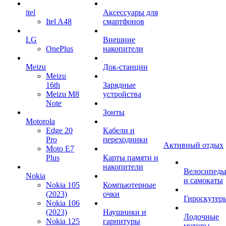
itel
Аксессуары для
Itel A48
смартфонов
LG
Внешние
OnePlus
накопители
Meizu
Док-станции
Meizu
16th
Зарядные
Meizu M8
устройства
Note
Зонты
Motorola
Edge 20
Кабели и
Pro
переходники
Активный отдых
Moto E7
Plus
Карты памяти и
накопители
Велосипед
Nokia
и самокаты
Nokia 105
Компьютерные
(2023)
очки
Гироскутер
Nokia 106
(2023)
Наушники и
Лодочные
Nokia 125
гарнитуры
моторы