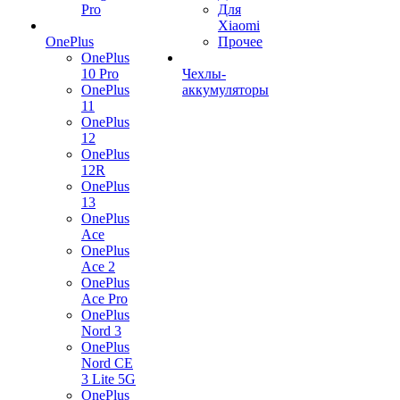
Pro
Для
Xiaomi
OnePlus
Прочее
OnePlus
10 Pro
Чехлы-
OnePlus
аккумуляторы
11
OnePlus
12
OnePlus
12R
OnePlus
13
OnePlus
Ace
OnePlus
Ace 2
OnePlus
Ace Pro
OnePlus
Nord 3
OnePlus
Nord CE
3 Lite 5G
OnePlus