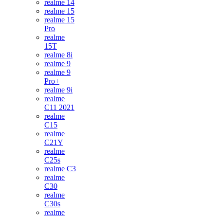
realme 14
realme 15
realme 15
Pro
realme
15T
realme 8i
realme 9
realme 9
Pro+
realme 9i
realme
C11 2021
realme
C15
realme
C21Y
realme
C25s
realme C3
realme
C30
realme
C30s
realme