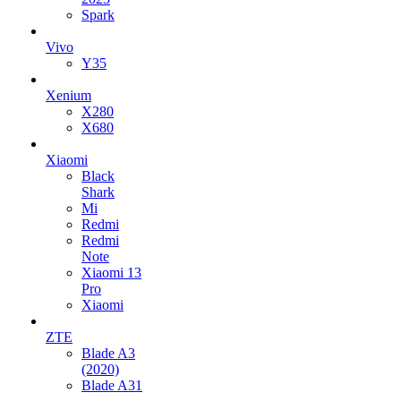
Spark
Vivo
Y35
Xenium
X280
X680
Xiaomi
Black
Shark
Mi
Redmi
Redmi
Note
Xiaomi 13
Pro
Xiaomi
ZTE
Blade A3
(2020)
Blade A31