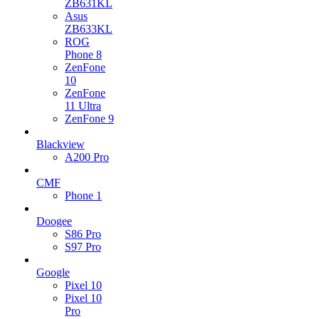
ZB631KL
Asus
ZB633KL
ROG
Phone 8
ZenFone
10
ZenFone
11 Ultra
ZenFone 9
Blackview
A200 Pro
CMF
Phone 1
Doogee
S86 Pro
S97 Pro
Google
Pixel 10
Pixel 10
Pro