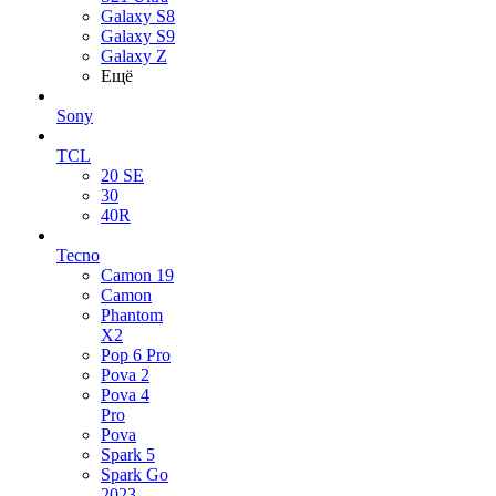
Galaxy S8
Galaxy S9
Galaxy Z
Ещё
Sony
TCL
20 SE
30
40R
Tecno
Camon 19
Camon
Phantom
X2
Pop 6 Pro
Pova 2
Pova 4
Pro
Pova
Spark 5
Spark Go
2023