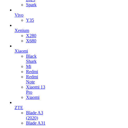
Spark
Vivo
Y35
Xenium
X280
X680
Xiaomi
Black
Shark
Mi
Redmi
Redmi
Note
Xiaomi 13
Pro
Xiaomi
ZTE
Blade A3
(2020)
Blade A31