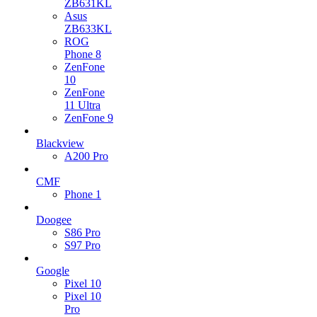
ZB631KL
Asus
ZB633KL
ROG
Phone 8
ZenFone
10
ZenFone
11 Ultra
ZenFone 9
Blackview
A200 Pro
CMF
Phone 1
Doogee
S86 Pro
S97 Pro
Google
Pixel 10
Pixel 10
Pro