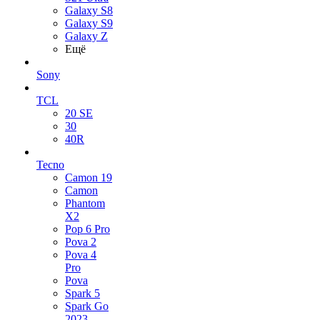
Galaxy S8
Galaxy S9
Galaxy Z
Ещё
Sony
TCL
20 SE
30
40R
Tecno
Camon 19
Camon
Phantom
X2
Pop 6 Pro
Pova 2
Pova 4
Pro
Pova
Spark 5
Spark Go
2023