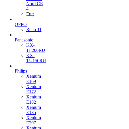
Nord CE
4
Ещё
OPPO
Reno 11
Panasonic
KX-
TF200RU
KX-
TU150RU
Philips
Xenium
E169
Xenium
E172
Xenium
E182
Xenium
E185
Xenium
E207
Xenium