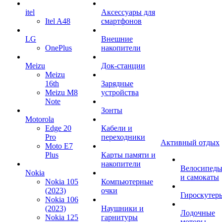
itel
Аксессуары для
Itel A48
смартфонов
LG
Внешние
OnePlus
накопители
Meizu
Док-станции
Meizu
16th
Зарядные
Meizu M8
устройства
Note
Зонты
Motorola
Edge 20
Кабели и
Pro
переходники
Активный отдых
Moto E7
Plus
Карты памяти и
накопители
Велосипед
Nokia
и самокаты
Nokia 105
Компьютерные
(2023)
очки
Гироскутер
Nokia 106
(2023)
Наушники и
Лодочные
Nokia 125
гарнитуры
моторы