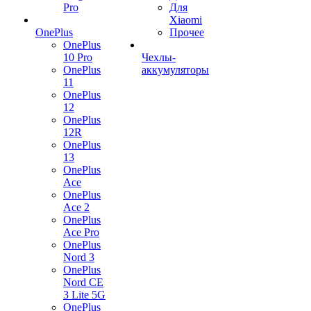
Pro
Для
Xiaomi
OnePlus
Прочее
OnePlus
10 Pro
Чехлы-
OnePlus
аккумуляторы
11
OnePlus
12
OnePlus
12R
OnePlus
13
OnePlus
Ace
OnePlus
Ace 2
OnePlus
Ace Pro
OnePlus
Nord 3
OnePlus
Nord CE
3 Lite 5G
OnePlus