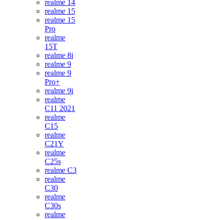
realme 14
realme 15
realme 15
Pro
realme
15T
realme 8i
realme 9
realme 9
Pro+
realme 9i
realme
C11 2021
realme
C15
realme
C21Y
realme
C25s
realme C3
realme
C30
realme
C30s
realme