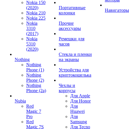
Nokia 150
(2020)
Портативные
Навигаторы
Nokia 210
колонки
Nokia 225
Nokia
Прочие
3310
аксессуары
(2017)
Nokia
Ремешки для
5310
часов
(2020)
Стекла и пленки
Nothing
на экраны
Nothing
Phone (1)
Устройства для
Nothing
криптокошелька
Phone (2)
Nothing
Чехлы и
Phone (2a)
корпусы
Для Apple
Nubia
Для Honor
Red
Для
Magic 7
Huawei
Pro
Для
Red
Samsung
Magic 7S
Для Tecno