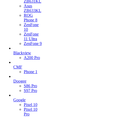
ZB631KL
Asus
ZB633KL
ROG
Phone 8
ZenFone
10
ZenFone
11 Ultra
ZenFone 9
Blackview
A200 Pro
CMF
Phone 1
Doogee
S86 Pro
S97 Pro
Google
Pixel 10
Pixel 10
Pro