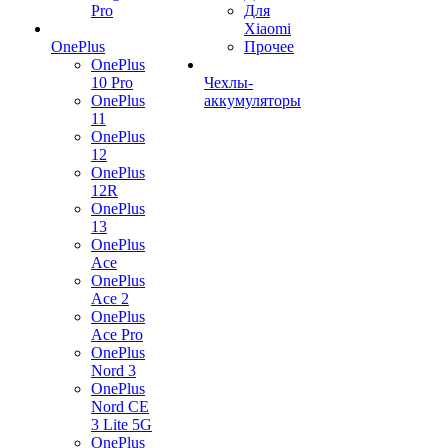
Pro
Для
Xiaomi
OnePlus
Прочее
OnePlus
10 Pro
Чехлы-
OnePlus
аккумуляторы
11
OnePlus
12
OnePlus
12R
OnePlus
13
OnePlus
Ace
OnePlus
Ace 2
OnePlus
Ace Pro
OnePlus
Nord 3
OnePlus
Nord CE
3 Lite 5G
OnePlus