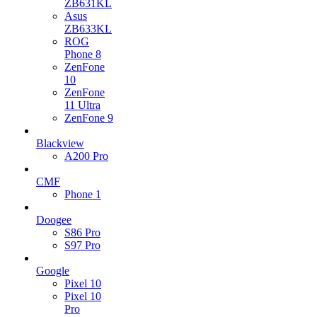
ZB631KL
Asus
ZB633KL
ROG
Phone 8
ZenFone
10
ZenFone
11 Ultra
ZenFone 9
Blackview
A200 Pro
CMF
Phone 1
Doogee
S86 Pro
S97 Pro
Google
Pixel 10
Pixel 10
Pro