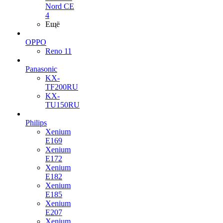
Nord CE
4
Ещё
OPPO
Reno 11
Panasonic
KX-
TF200RU
KX-
TU150RU
Philips
Xenium
E169
Xenium
E172
Xenium
E182
Xenium
E185
Xenium
E207
Xenium