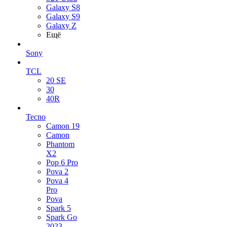
Galaxy S8
Galaxy S9
Galaxy Z
Ещё
Sony
TCL
20 SE
30
40R
Tecno
Camon 19
Camon
Phantom
X2
Pop 6 Pro
Pova 2
Pova 4
Pro
Pova
Spark 5
Spark Go
2023