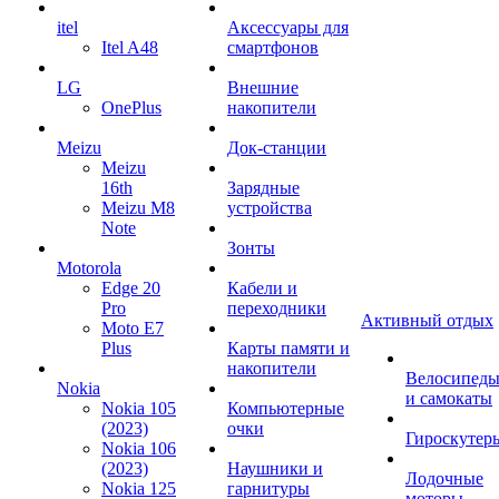
itel
Аксессуары для
Itel A48
смартфонов
LG
Внешние
OnePlus
накопители
Meizu
Док-станции
Meizu
16th
Зарядные
Meizu M8
устройства
Note
Зонты
Motorola
Edge 20
Кабели и
Pro
переходники
Активный отдых
Moto E7
Plus
Карты памяти и
накопители
Велосипед
Nokia
и самокаты
Nokia 105
Компьютерные
(2023)
очки
Гироскутер
Nokia 106
(2023)
Наушники и
Лодочные
Nokia 125
гарнитуры
моторы