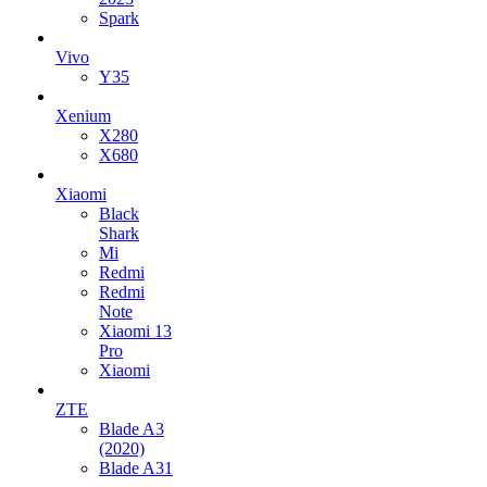
Spark
Vivo
Y35
Xenium
X280
X680
Xiaomi
Black
Shark
Mi
Redmi
Redmi
Note
Xiaomi 13
Pro
Xiaomi
ZTE
Blade A3
(2020)
Blade A31