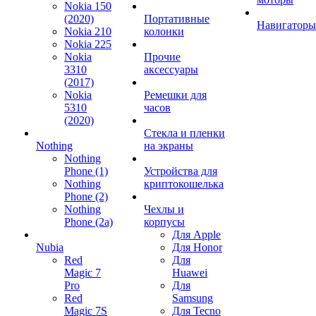
Nokia 150
(2020)
Портативные
Навигаторы
Nokia 210
колонки
Nokia 225
Nokia
Прочие
3310
аксессуары
(2017)
Nokia
Ремешки для
5310
часов
(2020)
Стекла и пленки
Nothing
на экраны
Nothing
Phone (1)
Устройства для
Nothing
криптокошелька
Phone (2)
Nothing
Чехлы и
Phone (2a)
корпусы
Для Apple
Nubia
Для Honor
Red
Для
Magic 7
Huawei
Pro
Для
Red
Samsung
Magic 7S
Для Tecno