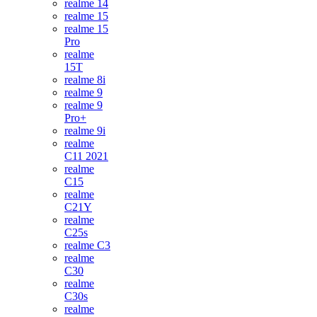
realme 14
realme 15
realme 15
Pro
realme
15T
realme 8i
realme 9
realme 9
Pro+
realme 9i
realme
C11 2021
realme
C15
realme
C21Y
realme
C25s
realme C3
realme
C30
realme
C30s
realme