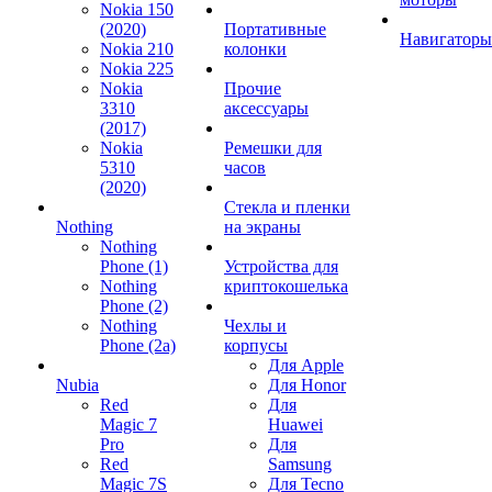
Nokia 150
(2020)
Портативные
Навигаторы
Nokia 210
колонки
Nokia 225
Nokia
Прочие
3310
аксессуары
(2017)
Nokia
Ремешки для
5310
часов
(2020)
Стекла и пленки
Nothing
на экраны
Nothing
Phone (1)
Устройства для
Nothing
криптокошелька
Phone (2)
Nothing
Чехлы и
Phone (2a)
корпусы
Для Apple
Nubia
Для Honor
Red
Для
Magic 7
Huawei
Pro
Для
Red
Samsung
Magic 7S
Для Tecno