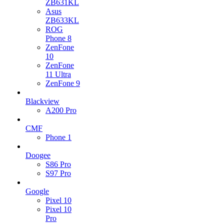
ZB631KL
Asus
ZB633KL
ROG
Phone 8
ZenFone
10
ZenFone
11 Ultra
ZenFone 9
Blackview
A200 Pro
CMF
Phone 1
Doogee
S86 Pro
S97 Pro
Google
Pixel 10
Pixel 10
Pro