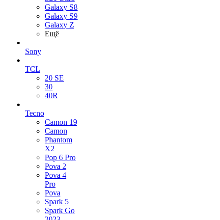
Galaxy S8
Galaxy S9
Galaxy Z
Ещё
Sony
TCL
20 SE
30
40R
Tecno
Camon 19
Camon
Phantom
X2
Pop 6 Pro
Pova 2
Pova 4
Pro
Pova
Spark 5
Spark Go
2023