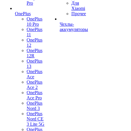
Pro
Для
Xiaomi
OnePlus
Прочее
OnePlus
10 Pro
Чехлы-
OnePlus
аккумуляторы
11
OnePlus
12
OnePlus
12R
OnePlus
13
OnePlus
Ace
OnePlus
Ace 2
OnePlus
Ace Pro
OnePlus
Nord 3
OnePlus
Nord CE
3 Lite 5G
OnePlus