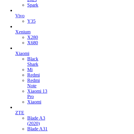
Spark
Vivo
Y35
Xenium
X280
X680
Xiaomi
Black
Shark
Mi
Redmi
Redmi
Note
Xiaomi 13
Pro
Xiaomi
ZTE
Blade A3
(2020)
Blade A31