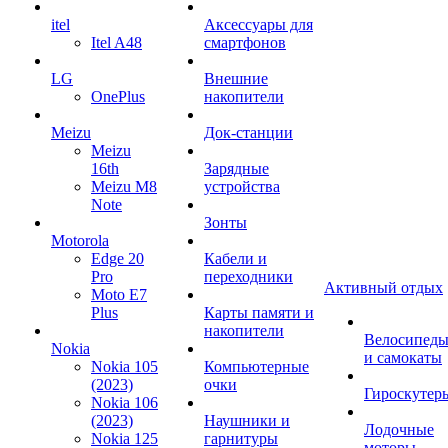
itel
Аксессуары для
Itel A48
смартфонов
LG
Внешние
OnePlus
накопители
Meizu
Док-станции
Meizu
16th
Зарядные
Meizu M8
устройства
Note
Зонты
Motorola
Edge 20
Кабели и
Pro
переходники
Активный отдых
Moto E7
Plus
Карты памяти и
накопители
Велосипед
Nokia
и самокаты
Nokia 105
Компьютерные
(2023)
очки
Гироскутер
Nokia 106
(2023)
Наушники и
Лодочные
Nokia 125
гарнитуры
моторы