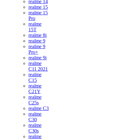
realme 14
realme 15
realme 15
Pro
realme
15T
realme 8i
realme 9
realme 9
Pro+
realme 9i
realme
C11 2021
realme
C15
realme
C21Y
realme
C25s
realme C3
realme
C30
realme
C30s
realme