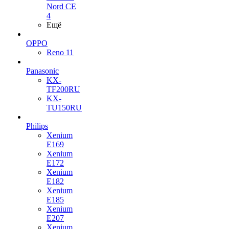
Nord CE
4
Ещё
OPPO
Reno 11
Panasonic
KX-
TF200RU
KX-
TU150RU
Philips
Xenium
E169
Xenium
E172
Xenium
E182
Xenium
E185
Xenium
E207
Xenium