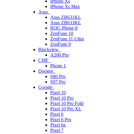
iPhone Xs
iPhone Xs Max
Asus
Asus ZB631KL
Asus ZB633KL
ROG Phone 8
ZenFone 10
ZenFone 11 Ultra
ZenFone 9
Blackview
A200 Pro
CMF
Phone 1
Doogee
S86 Pro
S97 Pro
Google
Pixel 10
Pixel 10 Pro
Pixel 10 Pro Fold
Pixel 10 Pro XL
Pixel 6
Pixel 6 Pro
Pixel 6a
Pixel 7