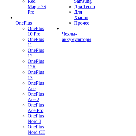
Red
Samsung
Magic 7S
Для Tecno
Pro
Для
Xiaomi
OnePlus
Прочее
OnePlus
10 Pro
Чехлы-
OnePlus
аккумуляторы
11
OnePlus
12
OnePlus
12R
OnePlus
13
OnePlus
Ace
OnePlus
Ace 2
OnePlus
Ace Pro
OnePlus
Nord 3
OnePlus
Nord CE