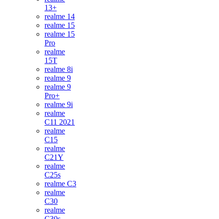
13+
realme 14
realme 15
realme 15
Pro
realme
15T
realme 8i
realme 9
realme 9
Pro+
realme 9i
realme
C11 2021
realme
C15
realme
C21Y
realme
C25s
realme C3
realme
C30
realme
C30s