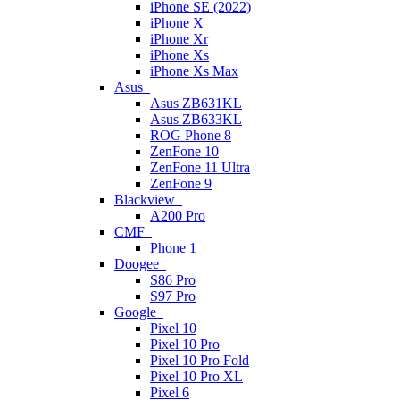
iPhone SE (2022)
iPhone X
iPhone Xr
iPhone Xs
iPhone Xs Max
Asus
Asus ZB631KL
Asus ZB633KL
ROG Phone 8
ZenFone 10
ZenFone 11 Ultra
ZenFone 9
Blackview
A200 Pro
CMF
Phone 1
Doogee
S86 Pro
S97 Pro
Google
Pixel 10
Pixel 10 Pro
Pixel 10 Pro Fold
Pixel 10 Pro XL
Pixel 6