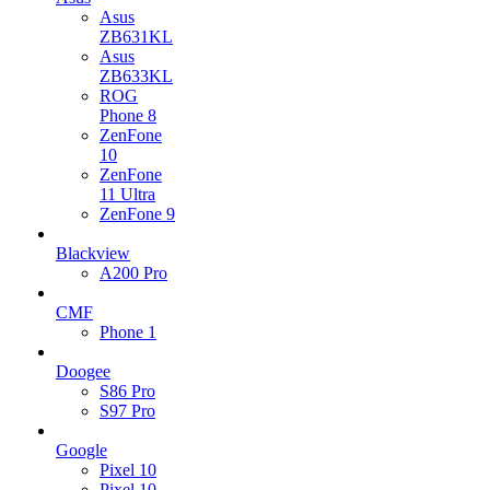
Asus
ZB631KL
Asus
ZB633KL
ROG
Phone 8
ZenFone
10
ZenFone
11 Ultra
ZenFone 9
Blackview
A200 Pro
CMF
Phone 1
Doogee
S86 Pro
S97 Pro
Google
Pixel 10
Pixel 10