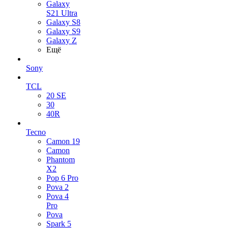
Galaxy
S21 Ultra
Galaxy S8
Galaxy S9
Galaxy Z
Ещё
Sony
TCL
20 SE
30
40R
Tecno
Camon 19
Camon
Phantom
X2
Pop 6 Pro
Pova 2
Pova 4
Pro
Pova
Spark 5