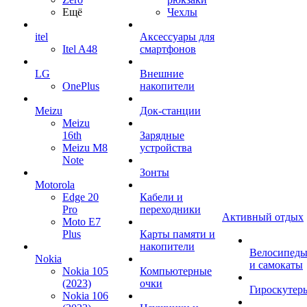
Ещё
Чехлы
itel
Аксессуары для
Itel A48
смартфонов
LG
Внешние
OnePlus
накопители
Meizu
Док-станции
Meizu
16th
Зарядные
Meizu M8
устройства
Note
Зонты
Motorola
Edge 20
Кабели и
Pro
переходники
Активный отдых
Moto E7
Plus
Карты памяти и
накопители
Велосипед
Nokia
и самокаты
Nokia 105
Компьютерные
(2023)
очки
Гироскутер
Nokia 106