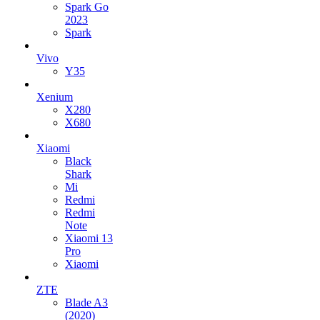
Spark Go
2023
Spark
Vivo
Y35
Xenium
X280
X680
Xiaomi
Black
Shark
Mi
Redmi
Redmi
Note
Xiaomi 13
Pro
Xiaomi
ZTE
Blade A3
(2020)