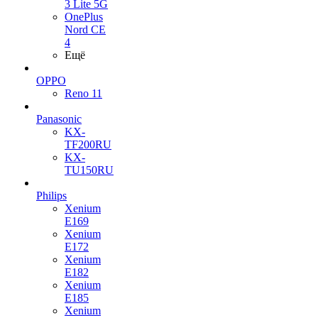
3 Lite 5G
OnePlus
Nord CE
4
Ещё
OPPO
Reno 11
Panasonic
KX-
TF200RU
KX-
TU150RU
Philips
Xenium
E169
Xenium
E172
Xenium
E182
Xenium
E185
Xenium