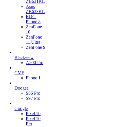
ZB631KL
Asus
ZB633KL
ROG
Phone 8
ZenFone
10
ZenFone
11 Ultra
ZenFone 9
Blackview
A200 Pro
CMF
Phone 1
Doogee
S86 Pro
S97 Pro
Google
Pixel 10
Pixel 10
Pro