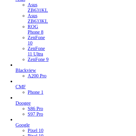
Asus
ZB631KL
Asus
ZB633KL
ROG
Phone 8
ZenFone
10
ZenFone
11 Ultra
ZenFone 9
Blackview
A200 Pro
CMF
Phone 1
Doogee
S86 Pro
S97 Pro
Google
Pixel 10
Pixel 10