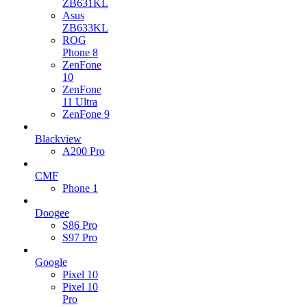
ZB631KL
Asus
ZB633KL
ROG
Phone 8
ZenFone
10
ZenFone
11 Ultra
ZenFone 9
Blackview
A200 Pro
CMF
Phone 1
Doogee
S86 Pro
S97 Pro
Google
Pixel 10
Pixel 10
Pro