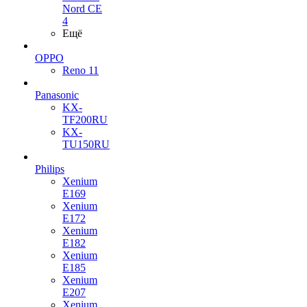
Nord CE
4
Ещё
OPPO
Reno 11
Panasonic
KX-
TF200RU
KX-
TU150RU
Philips
Xenium
E169
Xenium
E172
Xenium
E182
Xenium
E185
Xenium
E207
Xenium