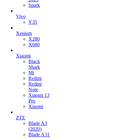
Spark
Vivo
Y35
Xenium
X280
X680
Xiaomi
Black
Shark
Mi
Redmi
Redmi
Note
Xiaomi 13
Pro
Xiaomi
ZTE
Blade A3
(2020)
Blade A31