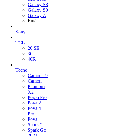
Galaxy S8
Galaxy S9
Galaxy Z
Ещё
Sony
TCL
20 SE
30
40R
Tecno
Camon 19
Camon
Phantom
X2
Pop 6 Pro
Pova 2
Pova 4
Pro
Pova
Spark 5
Spark Go
2023