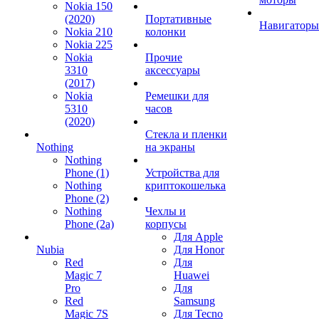
Nokia 150
(2020)
Портативные
Навигаторы
Nokia 210
колонки
Nokia 225
Nokia
Прочие
3310
аксессуары
(2017)
Nokia
Ремешки для
5310
часов
(2020)
Стекла и пленки
Nothing
на экраны
Nothing
Phone (1)
Устройства для
Nothing
криптокошелька
Phone (2)
Nothing
Чехлы и
Phone (2a)
корпусы
Для Apple
Nubia
Для Honor
Red
Для
Magic 7
Huawei
Pro
Для
Red
Samsung
Magic 7S
Для Tecno