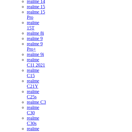
realme 14
realme 15
realme 15
Pro
realme
15T
realme 8i
realme 9
realme 9
Pro+
realme 9i
realme
C11 2021
realme
C15
realme
C21Y
realme
C25s
realme C3
realme
C30
realme
C30s
realme