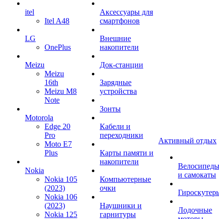
itel
Аксессуары для
Itel A48
смартфонов
LG
Внешние
OnePlus
накопители
Meizu
Док-станции
Meizu
16th
Зарядные
Meizu M8
устройства
Note
Зонты
Motorola
Edge 20
Кабели и
Pro
переходники
Активный отдых
Moto E7
Plus
Карты памяти и
накопители
Велосипед
Nokia
и самокаты
Nokia 105
Компьютерные
(2023)
очки
Гироскутер
Nokia 106
(2023)
Наушники и
Лодочные
Nokia 125
гарнитуры
моторы