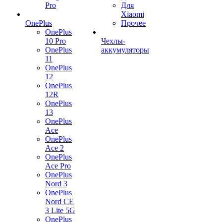
Pro
Для
Xiaomi
OnePlus
Прочее
OnePlus
10 Pro
Чехлы-
OnePlus
аккумуляторы
11
OnePlus
12
OnePlus
12R
OnePlus
13
OnePlus
Ace
OnePlus
Ace 2
OnePlus
Ace Pro
OnePlus
Nord 3
OnePlus
Nord CE
3 Lite 5G
OnePlus