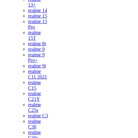
13+
realme 14
realme 15
realme 15
Pro
realme
15T
realme 8i
realme 9
realme 9
Pro+
realme 9i
realme
C11 2021
realme
C15
realme
C21Y
realme
C25s
realme C3
realme
C30
realme
C30s