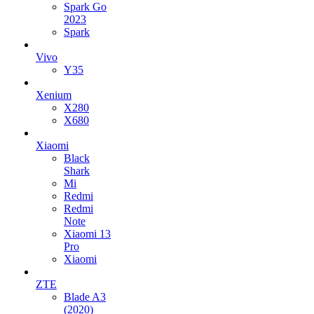
Spark Go
2023
Spark
Vivo
Y35
Xenium
X280
X680
Xiaomi
Black
Shark
Mi
Redmi
Redmi
Note
Xiaomi 13
Pro
Xiaomi
ZTE
Blade A3
(2020)