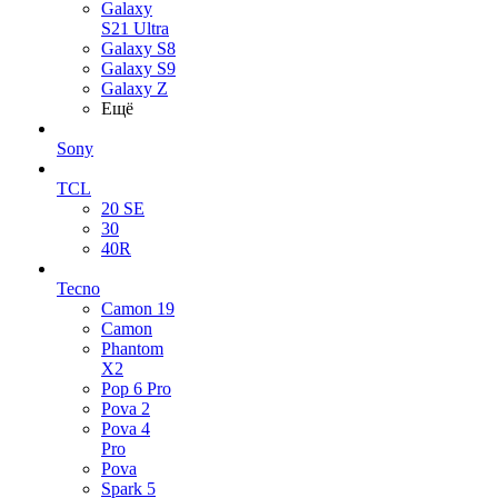
Galaxy
S21 Ultra
Galaxy S8
Galaxy S9
Galaxy Z
Ещё
Sony
TCL
20 SE
30
40R
Tecno
Camon 19
Camon
Phantom
X2
Pop 6 Pro
Pova 2
Pova 4
Pro
Pova
Spark 5