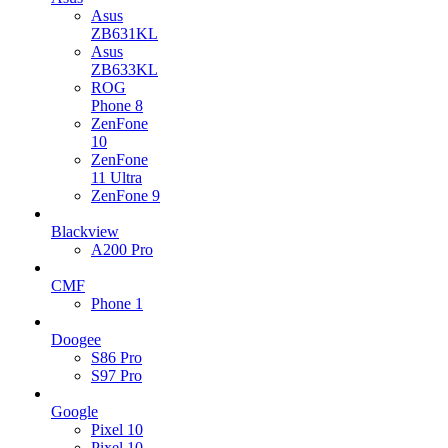
Asus
ZB631KL
Asus
ZB633KL
ROG
Phone 8
ZenFone
10
ZenFone
11 Ultra
ZenFone 9
Blackview
A200 Pro
CMF
Phone 1
Doogee
S86 Pro
S97 Pro
Google
Pixel 10
Pixel 10