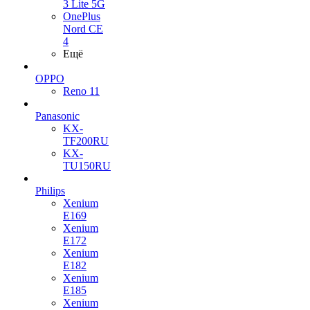
3 Lite 5G
OnePlus
Nord CE
4
Ещё
OPPO
Reno 11
Panasonic
KX-
TF200RU
KX-
TU150RU
Philips
Xenium
E169
Xenium
E172
Xenium
E182
Xenium
E185
Xenium