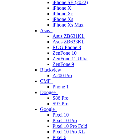
iPhone SE (2022)
iPhone X
iPhone Xr
iPhone Xs
iPhone Xs Max
Asus
Asus ZB631KL
Asus ZB633KL
ROG Phone 8
ZenFone 10
ZenFone 11 Ultra
ZenFone 9
Blackview
A200 Pro
CMF
Phone 1
Doogee
S86 Pro
S97 Pro
Google
Pixel 10
Pixel 10 Pro
Pixel 10 Pro Fold
Pixel 10 Pro XL
Pixel 6