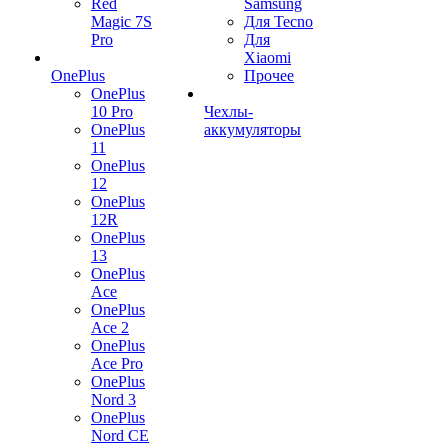
Red
Samsung
Magic 7S
Для Tecno
Pro
Для
Xiaomi
OnePlus
Прочее
OnePlus
10 Pro
Чехлы-
OnePlus
аккумуляторы
11
OnePlus
12
OnePlus
12R
OnePlus
13
OnePlus
Ace
OnePlus
Ace 2
OnePlus
Ace Pro
OnePlus
Nord 3
OnePlus
Nord CE