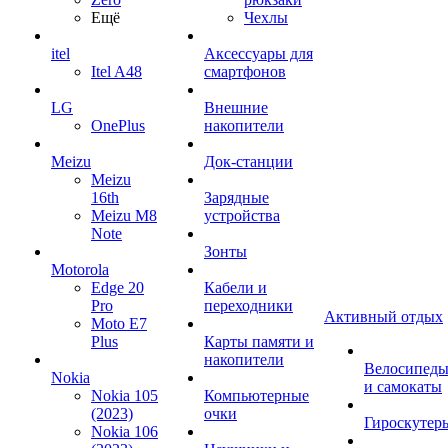
Ещё
Чехлы
itel
Аксессуары для
Itel A48
смартфонов
LG
Внешние
OnePlus
накопители
Meizu
Док-станции
Meizu
16th
Зарядные
Meizu M8
устройства
Note
Зонты
Motorola
Edge 20
Кабели и
Pro
переходники
Активный отдых
Moto E7
Plus
Карты памяти и
накопители
Велосипед
Nokia
и самокаты
Nokia 105
Компьютерные
(2023)
очки
Гироскутер
Nokia 106