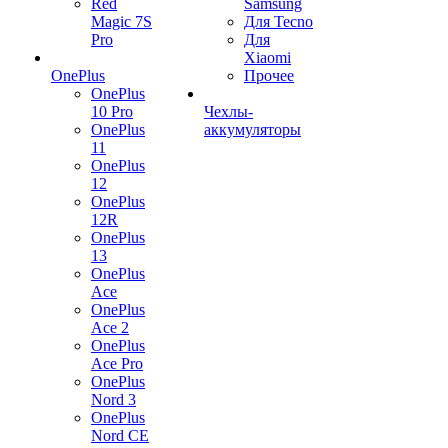
Red
Samsung
Magic 7S
Для Tecno
Pro
Для
Xiaomi
OnePlus
Прочее
OnePlus
10 Pro
Чехлы-
OnePlus
аккумуляторы
11
OnePlus
12
OnePlus
12R
OnePlus
13
OnePlus
Ace
OnePlus
Ace 2
OnePlus
Ace Pro
OnePlus
Nord 3
OnePlus
Nord CE