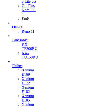
3 Lite 5G
OnePlus
Nord CE
4
Ещё
OPPO
Reno 11
Panasonic
KX-
TF200RU
KX-
TU150RU
Philips
Xenium
E169
Xenium
E172
Xenium
E182
Xenium
E185
Xenium