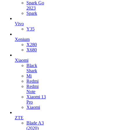
Spark Go
2023
Spark
Vivo
Y35
Xenium
X280
X680
Xiaomi
Black
Shark
Mi
Redmi
Redmi
Note
Xiaomi 13
Pro
Xiaomi
ZTE
Blade A3
(2020)