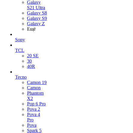
Galaxy
S21 Ultra
Galaxy S8
Galaxy S9
Galaxy Z
Ещё
Sony
TCL
20 SE
30
40R
Tecno
Camon 19
Camon
Phantom
X2
Pop 6 Pro
Pova 2
Pova 4
Pro
Pova
Spark 5