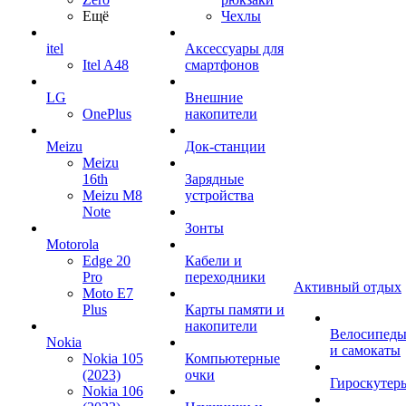
Ещё
Чехлы
itel
Аксессуары для
Itel A48
смартфонов
LG
Внешние
OnePlus
накопители
Meizu
Док-станции
Meizu
16th
Зарядные
Meizu M8
устройства
Note
Зонты
Motorola
Edge 20
Кабели и
Pro
переходники
Активный отдых
Moto E7
Plus
Карты памяти и
накопители
Велосипед
Nokia
и самокаты
Nokia 105
Компьютерные
(2023)
очки
Гироскутер
Nokia 106