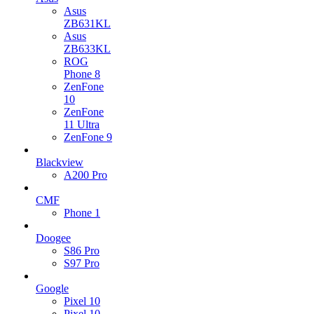
Asus
ZB631KL
Asus
ZB633KL
ROG
Phone 8
ZenFone
10
ZenFone
11 Ultra
ZenFone 9
Blackview
A200 Pro
CMF
Phone 1
Doogee
S86 Pro
S97 Pro
Google
Pixel 10
Pixel 10