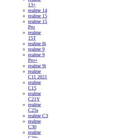
13+
realme 14
realme 15
realme 15
Pro
realme
15T
realme 8i
realme 9
realme 9
Pro+
realme 9i
realme
C11 2021
realme
C15
realme
C21Y
realme
C25s
realme C3
realme
C30
realme
C30s