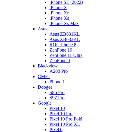
iPhone SE (2022)
iPhone X
iPhone Xr
iPhone Xs
iPhone Xs Max
Asus
Asus ZB631KL
Asus ZB633KL
ROG Phone 8
ZenFone 10
ZenFone 11 Ultra
ZenFone 9
Blackview
A200 Pro
CMF
Phone 1
Doogee
S86 Pro
S97 Pro
Google
Pixel 10
Pixel 10 Pro
Pixel 10 Pro Fold
Pixel 10 Pro XL
Pixel 6