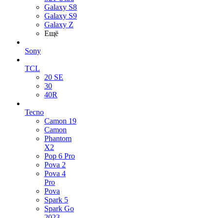
Galaxy S8
Galaxy S9
Galaxy Z
Ещё
Sony
TCL
20 SE
30
40R
Tecno
Camon 19
Camon
Phantom
X2
Pop 6 Pro
Pova 2
Pova 4
Pro
Pova
Spark 5
Spark Go
2023