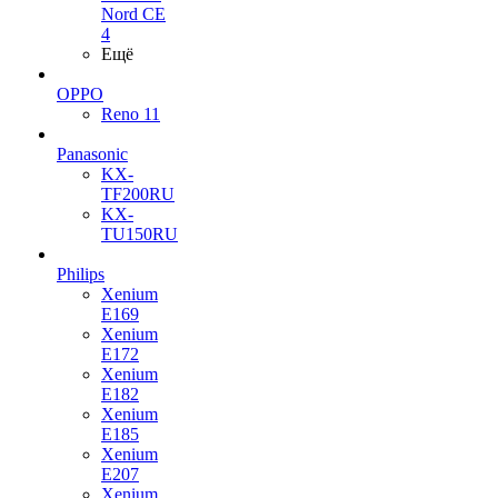
Nord CE
4
Ещё
OPPO
Reno 11
Panasonic
KX-
TF200RU
KX-
TU150RU
Philips
Xenium
E169
Xenium
E172
Xenium
E182
Xenium
E185
Xenium
E207
Xenium