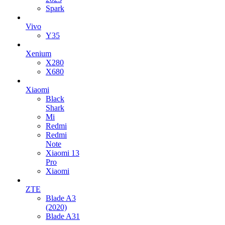
Spark
Vivo
Y35
Xenium
X280
X680
Xiaomi
Black
Shark
Mi
Redmi
Redmi
Note
Xiaomi 13
Pro
Xiaomi
ZTE
Blade A3
(2020)
Blade A31