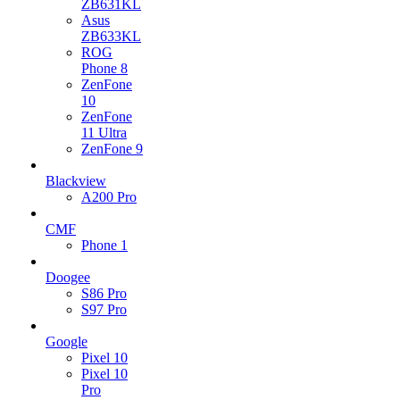
ZB631KL
Asus
ZB633KL
ROG
Phone 8
ZenFone
10
ZenFone
11 Ultra
ZenFone 9
Blackview
A200 Pro
CMF
Phone 1
Doogee
S86 Pro
S97 Pro
Google
Pixel 10
Pixel 10
Pro