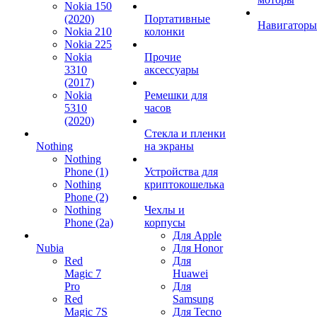
Nokia 150
(2020)
Портативные
Навигаторы
Nokia 210
колонки
Nokia 225
Nokia
Прочие
3310
аксессуары
(2017)
Nokia
Ремешки для
5310
часов
(2020)
Стекла и пленки
Nothing
на экраны
Nothing
Phone (1)
Устройства для
Nothing
криптокошелька
Phone (2)
Nothing
Чехлы и
Phone (2a)
корпусы
Для Apple
Nubia
Для Honor
Red
Для
Magic 7
Huawei
Pro
Для
Red
Samsung
Magic 7S
Для Tecno