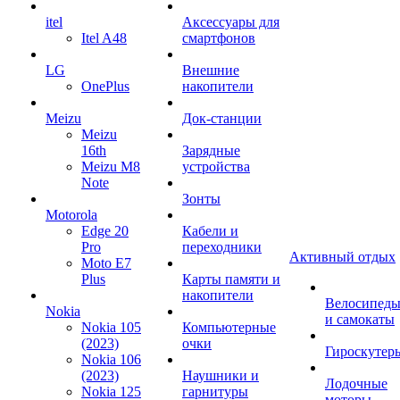
itel
Аксессуары для
Itel A48
смартфонов
LG
Внешние
OnePlus
накопители
Meizu
Док-станции
Meizu
16th
Зарядные
Meizu M8
устройства
Note
Зонты
Motorola
Edge 20
Кабели и
Pro
переходники
Активный отдых
Moto E7
Plus
Карты памяти и
накопители
Велосипед
Nokia
и самокаты
Nokia 105
Компьютерные
(2023)
очки
Гироскутер
Nokia 106
(2023)
Наушники и
Лодочные
Nokia 125
гарнитуры
моторы