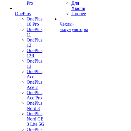
Pro
Для
Xiaomi
OnePlus
Прочее
OnePlus
10 Pro
Чехлы-
OnePlus
аккумуляторы
11
OnePlus
12
OnePlus
12R
OnePlus
13
OnePlus
Ace
OnePlus
Ace 2
OnePlus
Ace Pro
OnePlus
Nord 3
OnePlus
Nord CE
3 Lite 5G
OnePlus