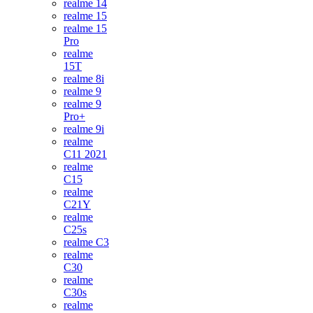
realme 14
realme 15
realme 15
Pro
realme
15T
realme 8i
realme 9
realme 9
Pro+
realme 9i
realme
C11 2021
realme
C15
realme
C21Y
realme
C25s
realme C3
realme
C30
realme
C30s
realme