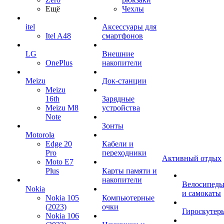
Ещё
Чехлы
itel
Аксессуары для
Itel A48
смартфонов
LG
Внешние
OnePlus
накопители
Meizu
Док-станции
Meizu
16th
Зарядные
Meizu M8
устройства
Note
Зонты
Motorola
Edge 20
Кабели и
Pro
переходники
Активный отдых
Moto E7
Plus
Карты памяти и
накопители
Велосипед
Nokia
и самокаты
Nokia 105
Компьютерные
(2023)
очки
Гироскутер
Nokia 106