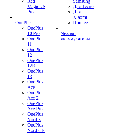
Red
Samsung
Magic 7S
Для Tecno
Pro
Для
Xiaomi
OnePlus
Прочее
OnePlus
10 Pro
Чехлы-
OnePlus
аккумуляторы
11
OnePlus
12
OnePlus
12R
OnePlus
13
OnePlus
Ace
OnePlus
Ace 2
OnePlus
Ace Pro
OnePlus
Nord 3
OnePlus
Nord CE