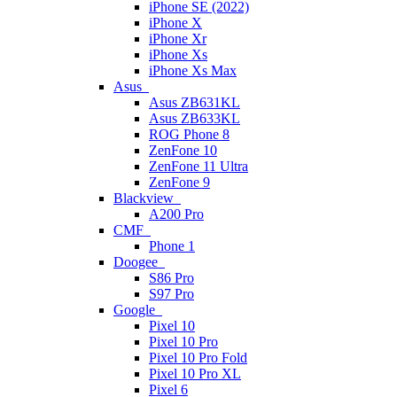
iPhone SE (2022)
iPhone X
iPhone Xr
iPhone Xs
iPhone Xs Max
Asus
Asus ZB631KL
Asus ZB633KL
ROG Phone 8
ZenFone 10
ZenFone 11 Ultra
ZenFone 9
Blackview
A200 Pro
CMF
Phone 1
Doogee
S86 Pro
S97 Pro
Google
Pixel 10
Pixel 10 Pro
Pixel 10 Pro Fold
Pixel 10 Pro XL
Pixel 6