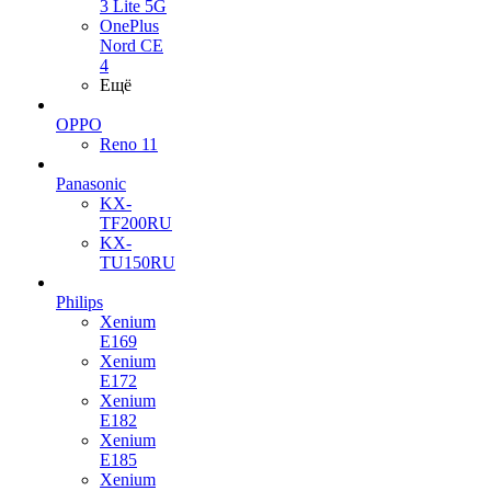
3 Lite 5G
OnePlus
Nord CE
4
Ещё
OPPO
Reno 11
Panasonic
KX-
TF200RU
KX-
TU150RU
Philips
Xenium
E169
Xenium
E172
Xenium
E182
Xenium
E185
Xenium