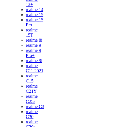
13+
realme 14
realme 15
realme 15
Pro
realme
15T
realme 8i
realme 9
realme 9
Pro+
realme 9i
realme
C11 2021
realme
C15
realme
C21Y
realme
C25s
realme C3
realme
C30
realme
C30s