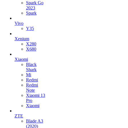
Spark Go
2023
Spark
Vivo
Y35
Xenium
X280
X680
Xiaomi
Black
Shark
Mi
Redmi
Redmi
Note
Xiaomi 13
Pro
Xiaomi
ZTE
Blade A3
(2020)