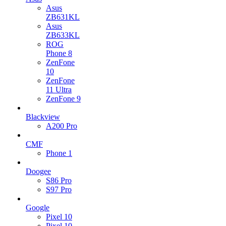
Asus
ZB631KL
Asus
ZB633KL
ROG
Phone 8
ZenFone
10
ZenFone
11 Ultra
ZenFone 9
Blackview
A200 Pro
CMF
Phone 1
Doogee
S86 Pro
S97 Pro
Google
Pixel 10
Pixel 10