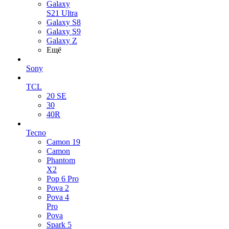
Galaxy
S21 Ultra
Galaxy S8
Galaxy S9
Galaxy Z
Ещё
Sony
TCL
20 SE
30
40R
Tecno
Camon 19
Camon
Phantom
X2
Pop 6 Pro
Pova 2
Pova 4
Pro
Pova
Spark 5