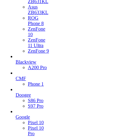
ZB631KL
Asus
ZB633KL
ROG
Phone 8
ZenFone
10
ZenFone
11 Ultra
ZenFone 9
Blackview
A200 Pro
CMF
Phone 1
Doogee
S86 Pro
S97 Pro
Google
Pixel 10
Pixel 10
Pro