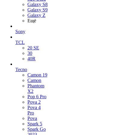
Galaxy S8
Galaxy S9
Galaxy Z
Ещё
Sony
TCL
20 SE
30
40R
Tecno
Camon 19
Camon
Phantom
X2
Pop 6 Pro
Pova 2
Pova 4
Pro
Pova
Spark 5
Spark Go
2023