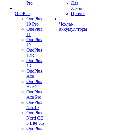
Pro
Для
Xiaomi
OnePlus
Прочее
OnePlus
10 Pro
Чехлы-
OnePlus
аккумуляторы
11
OnePlus
12
OnePlus
12R
OnePlus
13
OnePlus
Ace
OnePlus
Ace 2
OnePlus
Ace Pro
OnePlus
Nord 3
OnePlus
Nord CE
3 Lite 5G
OnePlus