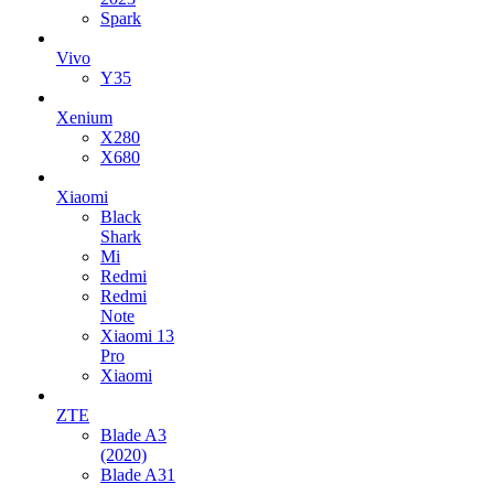
Spark
Vivo
Y35
Xenium
X280
X680
Xiaomi
Black
Shark
Mi
Redmi
Redmi
Note
Xiaomi 13
Pro
Xiaomi
ZTE
Blade A3
(2020)
Blade A31