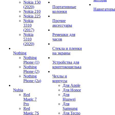
Nokia 150
(2020)
Портативные
Навигаторы
Nokia 210
колонки
Nokia 225
Nokia
Прочие
3310
аксессуары
(2017)
Nokia
Ремешки для
5310
часов
(2020)
Стекла и пленки
Nothing
на экраны
Nothing
Phone (1)
Устройства для
Nothing
криптокошелька
Phone (2)
Nothing
Чехлы и
Phone (2a)
корпусы
Для Apple
Nubia
Для Honor
Red
Для
Magic 7
Huawei
Pro
Для
Red
Samsung
Magic 7S
Для Tecno