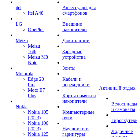
itel
Аксессуары для
Itel A48
смартфонов
LG
Внешние
OnePlus
накопители
Meizu
Док-станции
Meizu
16th
Зарядные
Meizu M8
устройства
Note
Зонты
Motorola
Edge 20
Кабели и
Pro
переходники
Активный отдых
Moto E7
Plus
Карты памяти и
накопители
Велосипед
Nokia
и самокаты
Nokia 105
Компьютерные
(2023)
очки
Гироскутер
Nokia 106
(2023)
Наушники и
Лодочные
Nokia 125
гарнитуры
моторы