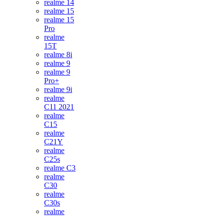
realme 14
realme 15
realme 15
Pro
realme
15T
realme 8i
realme 9
realme 9
Pro+
realme 9i
realme
C11 2021
realme
C15
realme
C21Y
realme
C25s
realme C3
realme
C30
realme
C30s
realme