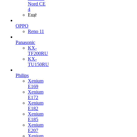
Nord CE
4
Ещё
OPPO
Reno 11
Panasonic
KX-
TF200RU
KX-
TU150RU
Philips
Xenium
E169
Xenium
E172
Xenium
E182
Xenium
E185
Xenium
E207
Xenium