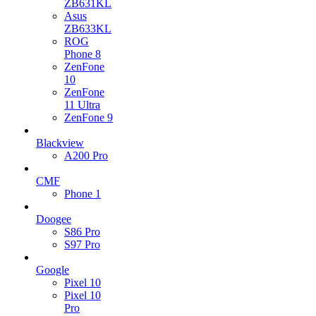
ZB631KL
Asus
ZB633KL
ROG
Phone 8
ZenFone
10
ZenFone
11 Ultra
ZenFone 9
Blackview
A200 Pro
CMF
Phone 1
Doogee
S86 Pro
S97 Pro
Google
Pixel 10
Pixel 10
Pro